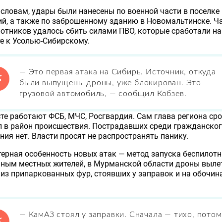
 словам, удары были нанесены по военной части в поселке
й, а также по заброшенному зданию в Новомальтинске. Ч
отников удалось сбить силами ПВО, которые сработали на
е к Усолью-Сибирскому.
— Это первая атака на Сибирь. Источник, откуда
были выпущены дроны, уже блокирован. Это
грузовой автомобиль, — сообщил Кобзев.
те работают ФСБ, МЧС, Росгвардия. Сам глава региона ср
 в район происшествия. Пострадавших среди гражданско
ния нет. Власти просят не распространять панику.
ерная особенность новых атак — метод запуска беспилотн
нным местных жителей, в Мурманской области дроны выле
из припаркованных фур, стоявших у заправок и на обочин
— КамАЗ стоял у заправки. Сначала — тихо, потом