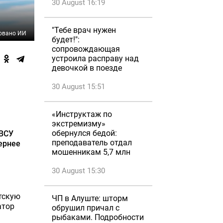
30 August 16:19
"Тебе врач нужен
овано ИИ
будет!":
сопровождающая
устроила расправу над
девочкой в поезде
30 August 15:51
«Инструктаж по
экстремизму»
обернулся бедой:
 ВСУ
преподаватель отдал
ернее
мошенникам 5,7 млн
30 August 15:30
тскую
ЧП в Алуште: шторм
атор
обрушил причал с
рыбаками. Подробности