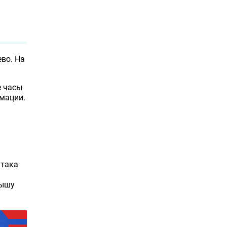
во. На
е часы
мации.
атака
рышу