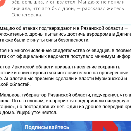
рёв, вспышка, и он взлетел. Мы даже не поняли
сначала, что это был дрон, — рассказал житель
Оленегорска.
мацию об атаках подтверждают и в Рязанской области —
ложительно, дроны пытались достичь аэродрома в Дягиле
также были стянуты силы безопасности.
ря на многочисленные свидетельства очевидцев, в первы
 атак от официальных ведомств поступало минимум инфор
атор Иркутской области призвал население сохранять
ствие и ориентироваться исключительно на проверенные
е. Аналогичные призывы сделали и власти Мурманской и
кой областей.
Мальков, губернатор Рязанской области, подчеркнул, что 
шла. По его словам, «террористы предприняли очередную
ацию», но пострадавших нет. Один из дронов повредил к
 дома. Ущерб уточняется.