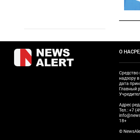
О НАС
Р
Средство 
надзору в
дата прин
Главный р
Учредите
Адрес ред
Тел.: +7 (
info@news
18+
© NewsAle