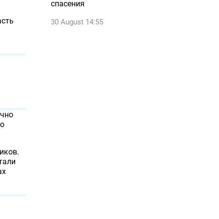
спасения
асть
30 August 14:55
очно
го
иков.
тали
ах