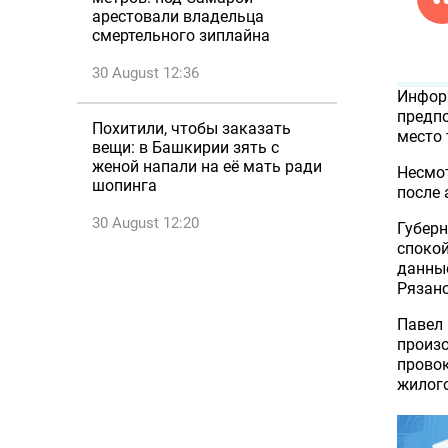
арестовали владельца
смертельного зиплайна
30 August 12:36
Инфор
предпо
Похитили, чтобы заказать
место 
вещи: в Башкирии зять с
женой напали на её мать ради
Несмот
шопинга
после
30 August 12:20
Губерн
спокой
данны
Рязанс
Павел 
произо
провок
жилого