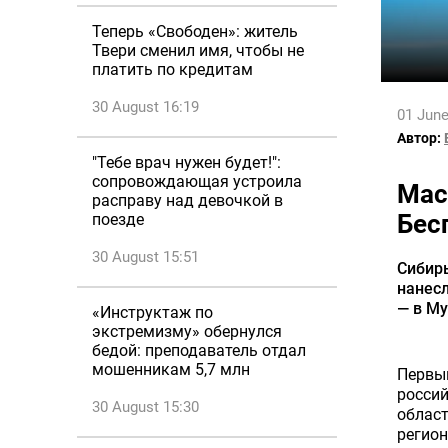
Теперь «Свободен»: житель
Твери сменил имя, чтобы не
платить по кредитам
30 August 16:19
01 June
Автор:
"Тебе врач нужен будет!":
сопровождающая устроила
Мас
расправу над девочкой в
Бес
поезде
30 August 15:51
Сибирь
нанесл
— в М
«Инструктаж по
экстремизму» обернулся
бедой: преподаватель отдал
мошенникам 5,7 млн
Первый
россий
30 August 15:30
облас
регион