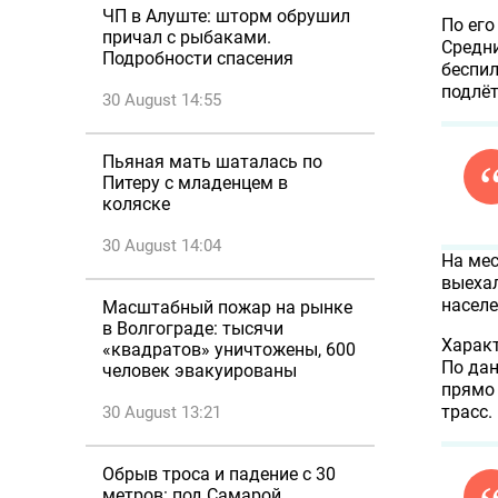
ЧП в Алуште: шторм обрушил
По его
причал с рыбаками.
Средни
Подробности спасения
беспил
подлёт
30 August 14:55
Пьяная мать шаталась по
Питеру с младенцем в
коляске
30 August 14:04
На мес
выехал
населе
Масштабный пожар на рынке
в Волгограде: тысячи
Характ
«квадратов» уничтожены, 600
По да
человек эвакуированы
прямо 
трасс.
30 August 13:21
Обрыв троса и падение с 30
метров: под Самарой