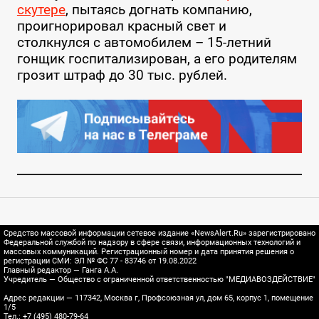
скутере
, пытаясь догнать компанию,
проигнорировал красный свет и
столкнулся с автомобилем – 15-летний
гонщик госпитализирован, а его родителям
грозит штраф до 30 тыс. рублей.
Средство массовой информации сетевое издание «NewsAlert.Ru» зарегистрировано
Федеральной службой по надзору в сфере связи, информационных технологий и
массовых коммуникаций. Регистрационный номер и дата принятия решения о
регистрации СМИ: ЭЛ № ФС 77 - 83746 от 19.08.2022
Главный редактор — Ганга А.А.
Учредитель — Общество с ограниченной ответственностью "МЕДИАВОЗДЕЙСТВИЕ"
Адрес редакции — 117342, Москва г, Профсоюзная ул, дом 65, корпус 1, помещение
1/5
Тел.: +7 (495) 480-79-64