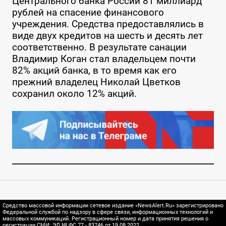
Центрального банка России 81 миллиард
рублей на спасение финансового
учреждения. Средства предоставлялись в
виде двух кредитов на шесть и десять лет
соответственно. В результате санации
Владимир Коган стал владельцем почти
82% акций банка, в то время как его
прежний владелец Николай Цветков
сохранил около 12% акций.
Средство массовой информации сетевое издание «NewsAlert.Ru» зарегистрировано
Федеральной службой по надзору в сфере связи, информационных технологий и
массовых коммуникаций. Регистрационный номер и дата принятия решения о
регистрации СМИ: ЭЛ № ФС 77 - 83746 от 19.08.2022