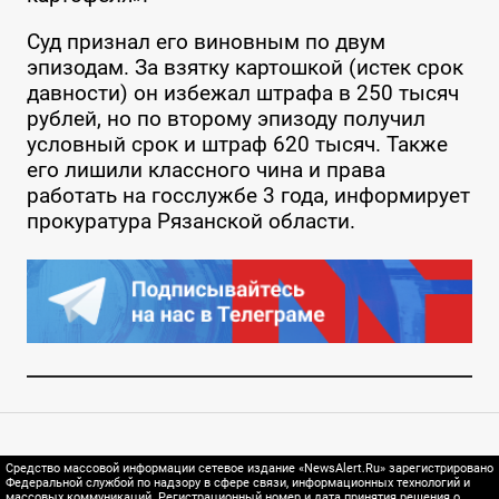
Суд признал его виновным по двум
эпизодам. За взятку картошкой (истек срок
давности) он избежал штрафа в 250 тысяч
рублей, но по второму эпизоду получил
условный срок и штраф 620 тысяч. Также
его лишили классного чина и права
работать на госслужбе 3 года, информирует
прокуратура Рязанской области.
Средство массовой информации сетевое издание «NewsAlert.Ru» зарегистрировано
Федеральной службой по надзору в сфере связи, информационных технологий и
массовых коммуникаций. Регистрационный номер и дата принятия решения о