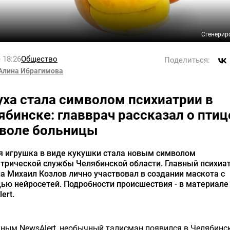
Сгенерир
 18:26
Общество
Поделиться:
Алина Ибрагимова
уха стала символом психиатрии в
ябинске: главврач рассказал о птиц
воле больницы
я игрушка в виде кукушки стала новым символом
трической службы Челябинской области. Главный психиа
а Михаил Козлов лично участвовал в создании маскота с
ью нейросетей. Подробности происшествия - в материале
ert.
ным NewsAlert, необычный талисман появился в Челябинс