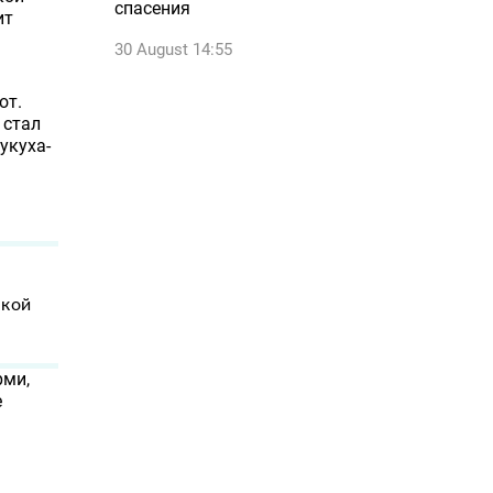
спасения
ит
30 August 14:55
от.
 стал
укуха-
акой
.
рми,
е