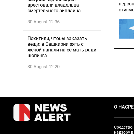
персон
арестовали владельца
стигмо
смертельного зиплайна
30 August 12:36
Похитили, чтобы заказать
вещи: в Башкирии зять с
женой напали на её мать ради
шопинга
30 August 12:20
О НАС
Р
Средство 
надзору в