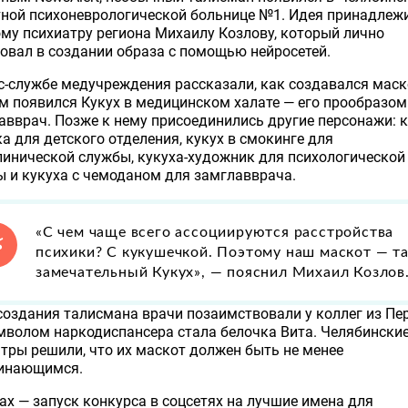
тной психоневрологической больнице №1. Идея принадлеж
му психиатру региона Михаилу Козлову, который лично
овал в создании образа с помощью нейросетей.
с-службе медучреждения рассказали, как создавался маск
 появился Кукух в медицинском халате — его прообразом
авврач. Позже к нему присоединились другие персонажи: к
а для детского отделения, кукух в смокинге для
инической службы, кукуха-художник для психологической
 и кукуха с чемоданом для замглавврача.
«С чем чаще всего ассоциируются расстройства
психики? С кукушечкой. Поэтому наш маскот — т
замечательный Кукух», — пояснил Михаил Козлов
оздания талисмана врачи позаимствовали у коллег из Пе
мволом наркодиспансера стала белочка Вита. Челябински
тры решили, что их маскот должен быть не менее
инающимся.
ах — запуск конкурса в соцсетях на лучшие имена для