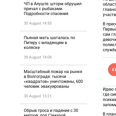
ЧП в Алуште: шторм обрушил
облас
причал с рыбаками.
главно
Подробности спасения
участв
30 August 14:55
В прес
Первым
сам гл
Пьяная мать шаталась по
девочк
Питеру с младенцем в
поликл
коляске
службы
30 August 14:04
Масштабный пожар на рынке
в Волгограде: тысячи
«квадратов» уничтожены, 600
человек эвакуированы
Идею с
где си
30 August 13:21
психиа
запом
Обрыв троса и падение с 30
В план
метров: под Самарой