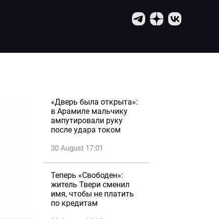
«Дверь была открыта»:
в Арамиле мальчику
ампутировали руку
после удара током
30 August 17:01
Теперь «Свободен»:
житель Твери сменил
имя, чтобы не платить
по кредитам