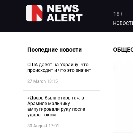
18+
НОВОСТ
Последние новости
ОБЩЕ
США давят на Украину: что
происходит и что это значит
27 March 13:15
«Дверь была открыта»: в
Арамиле мальчику
ампутировали руку после
удара током
30 August 17:01