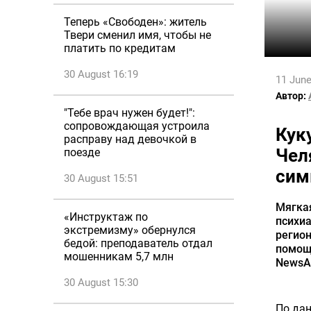
Теперь «Свободен»: житель
Твери сменил имя, чтобы не
платить по кредитам
30 August 16:19
11 June
Автор:
"Тебе врач нужен будет!":
сопровождающая устроила
Кук
расправу над девочкой в
Чел
поезде
сим
30 August 15:51
Мягка
«Инструктаж по
психиа
экстремизму» обернулся
регион
бедой: преподаватель отдал
помощ
мошенникам 5,7 млн
NewsAl
30 August 15:30
По дан