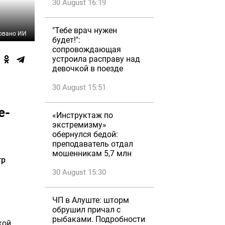
30 August 16:19
"Тебе врач нужен
овано ИИ
будет!":
сопровождающая
устроила расправу над
девочкой в поезде
30 August 15:51
е-
«Инструктаж по
экстремизму»
обернулся бедой:
преподаватель отдал
мошенникам 5,7 млн
тр
30 August 15:30
ЧП в Алуште: шторм
обрушил причал с
рыбаками. Подробности
кой