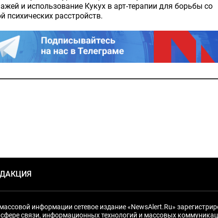
ажей и использование Кукух в арт-терапии для борьбы со
й психических расстройств.
ЕДАКЦИЯ
массовой информации сетевое издание «NewsAlert.Ru» зарегистри
 сфере связи, информационных технологий и массовых коммуникац