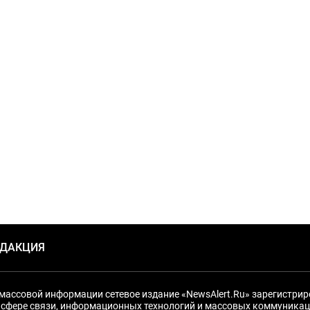
ЕДАКЦИЯ
массовой информации сетевое издание «NewsAlert.Ru» зарегистри
 сфере связи, информационных технологий и массовых коммуникац