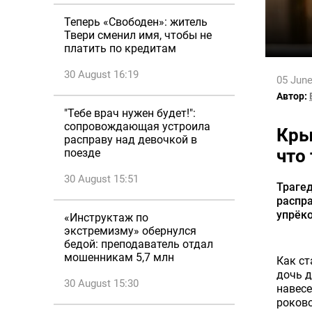
Теперь «Свободен»: житель
Твери сменил имя, чтобы не
платить по кредитам
30 August 16:19
05 June
Автор:
"Тебе врач нужен будет!":
сопровождающая устроила
Кры
расправу над девочкой в
что
поезде
30 August 15:51
Трагед
распра
упрёко
«Инструктаж по
экстремизму» обернулся
бедой: преподаватель отдал
мошенникам 5,7 млн
Как ст
дочь д
30 August 15:30
навесе
роково