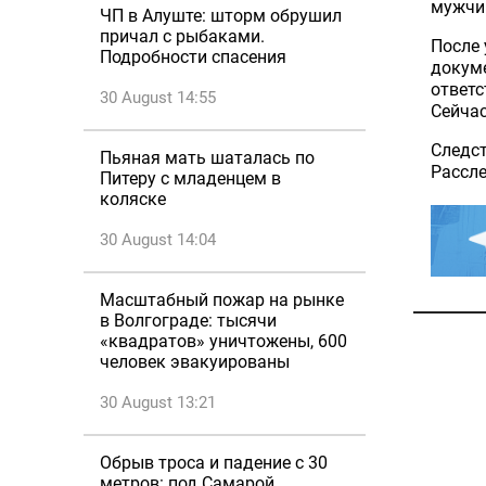
мужчин
ЧП в Алуште: шторм обрушил
причал с рыбаками.
После 
Подробности спасения
докуме
ответс
30 August 14:55
Сейчас
Следст
Пьяная мать шаталась по
Рассл
Питеру с младенцем в
коляске
30 August 14:04
Масштабный пожар на рынке
в Волгограде: тысячи
«квадратов» уничтожены, 600
человек эвакуированы
30 August 13:21
Обрыв троса и падение с 30
метров: под Самарой