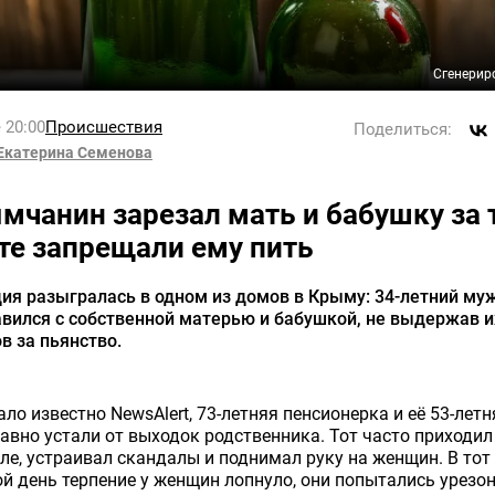
Сгенерир
 20:00
Происшествия
Поделиться:
Екатерина Семенова
мчанин зарезал мать и бабушку за 
 те запрещали ему пить
ия разыгралась в одном из домов в Крыму: 34-летний му
вился с собственной матерью и бабушкой, не выдержав и
в за пьянство.
ало известно NewsAlert, 73-летняя пенсионерка и её 53-летн
авно устали от выходок родственника. Тот часто приходи
ле, устраивал скандалы и поднимал руку на женщин. В тот
й день терпение у женщин лопнуло, они попытались урезо