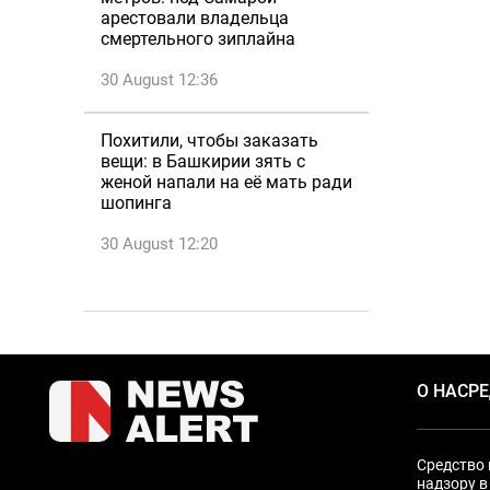
арестовали владельца
смертельного зиплайна
30 August 12:36
Похитили, чтобы заказать
вещи: в Башкирии зять с
женой напали на её мать ради
шопинга
30 August 12:20
О НАС
Р
Средство 
надзору в