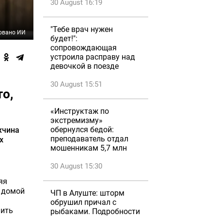
30 August 16:19
"Тебе врач нужен
овано ИИ
будет!":
сопровождающая
устроила расправу над
девочкой в поезде
30 August 15:51
то,
«Инструктаж по
экстремизму»
обернулся бедой:
жчина
преподаватель отдал
х
мошенникам 5,7 млн
30 August 15:30
яя
л домой
ЧП в Алуште: шторм
обрушил причал с
нить
рыбаками. Подробности