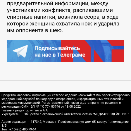
предварительной информации, между
участниками конфликта, распивавшими
спиртные напитки, возникла ссора, в ходе
которой женщина схватила нож и ударила
им оппонента в шею.
Средство массовой информации сетевое издание «NewsAlert.Ru» зарегистрировано
Федеральной службой по надзору в сфере связи, информационных технологий и
массовых коммуникаций. Регистрационный номер и дата принятия решения о
регистрации СМИ: ЭЛ № ФС 77 - 83746 от 19.08.2022
Главный редактор — Ганга А.А.
Учредитель — Общество с ограниченной ответственностью "МЕДИАВОЗДЕЙСТВИЕ"
Адрес редакции — 117342, Москва г, Профсоюзная ул, дом 65, корпус 1, помещение
1/5
Тел.: +7 (495) 480-79-64