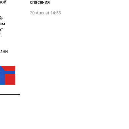
ной
спасения
30 August 14:55
й-
тим
от
.
изни