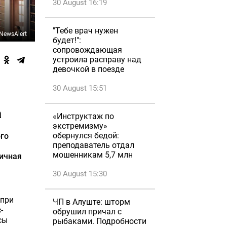
30 August 16:19
"Тебе врач нужен
NewsAlert
будет!":
сопровождающая
устроила расправу над
девочкой в поезде
30 August 15:51
а
«Инструктаж по
экстремизму»
обернулся бедой:
го
преподаватель отдал
мошенникам 5,7 млн
личная
30 August 15:30
 при
ЧП в Алуште: шторм
-
обрушил причал с
сы
рыбаками. Подробности