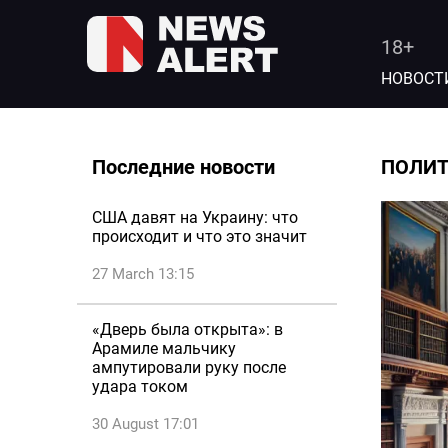
18+
НОВОСТ
Последние новости
ПОЛИ
США давят на Украину: что
происходит и что это значит
27 March 13:15
«Дверь была открыта»: в
Арамиле мальчику
ампутировали руку после
удара током
30 August 17:01