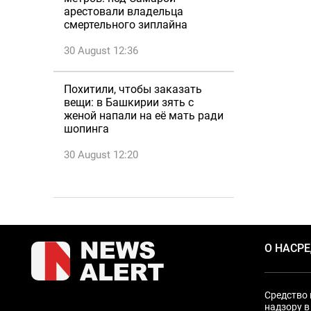
арестовали владельца
смертельного зиплайна
30 August 12:36
Похитили, чтобы заказать
вещи: в Башкирии зять с
женой напали на её мать ради
шопинга
30 August 12:20
О НАС
Р
Средство 
надзору в