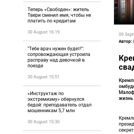
Теперь «Свободен»: житель
Твери сменил имя, чтобы не
платить по кредитам
30 August 16:19
09 Sep
Автор:
"Тебе врач нужен будет!":
сопровождающая устроила
Кре
расправу над девочкой в
сва
поезде
30 August 15:51
Кремл
омбуд
Малофе
«Инструктаж по
жизнь
экстремизму» обернулся
бедой: преподаватель отдал
мошенникам 5,7 млн
Кремль
30 August 15:30
презид
секрет