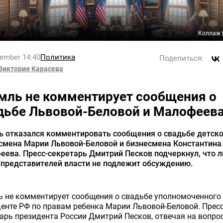
Коллаж 
tember 14:40
Политика
Поделиться:
Виктория Карасева
мль не комментирует сообщения о
дьбе Львовой-Беловой и Малофеев
ь отказался комментировать сообщения о свадьбе детско
смена Марии Львовой-Беловой и бизнесмена Константина
ева. Пресс-секретарь Дмитрий Песков подчеркнул, что 
 представителей власти не подлежит обсуждению.
 не комментирует сообщения о свадьбе уполномоченного
енте РФ по правам ребенка Марии Львовой-Беловой. Пресс
арь президента России Дмитрий Песков, отвечая на вопро