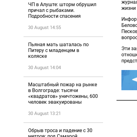
журнал
ЧП в Алуште: шторм обрушил
жизни 
причал с рыбаками.
Подробности спасения
Инфор
Белово
30 August 14:55
Песков
вопрос
Пьяная мать шаталась по
Эти з
Питеру с младенцем в
отнош
коляске
предст
30 August 14:04
Масштабный пожар на рынке
в Волгограде: тысячи
«квадратов» уничтожены, 600
человек эвакуированы
30 August 13:21
Обрыв троса и падение с 30
метров: под Самарой