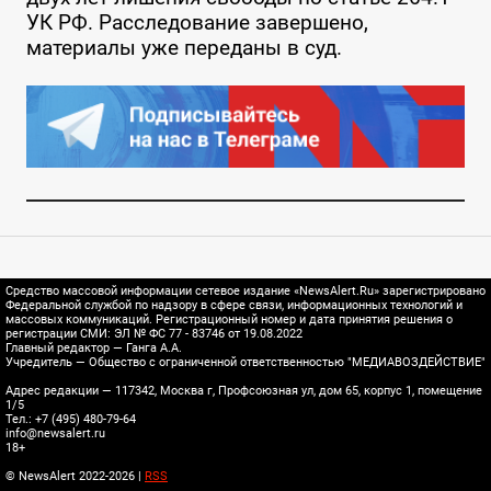
УК РФ. Расследование завершено,
материалы уже переданы в суд.
Средство массовой информации сетевое издание «NewsAlert.Ru» зарегистрировано
Федеральной службой по надзору в сфере связи, информационных технологий и
массовых коммуникаций. Регистрационный номер и дата принятия решения о
регистрации СМИ: ЭЛ № ФС 77 - 83746 от 19.08.2022
Главный редактор — Ганга А.А.
Учредитель — Общество с ограниченной ответственностью "МЕДИАВОЗДЕЙСТВИЕ"
Адрес редакции — 117342, Москва г, Профсоюзная ул, дом 65, корпус 1, помещение
1/5
Тел.: +7 (495) 480-79-64
info@newsalert.ru
18+
© NewsAlert 2022-2026 |
RSS