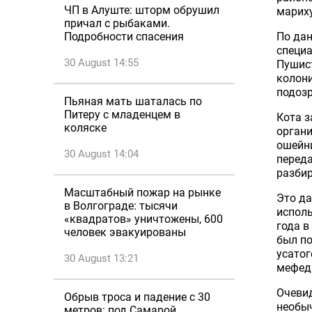
ЧП в Алуште: шторм обрушил
мариху
причал с рыбаками.
По да
Подробности спасения
специа
30 August 14:55
Пушис
колони
подозр
Пьяная мать шаталась по
Питеру с младенцем в
Кота з
коляске
органи
ошейн
30 August 14:04
перед
разбир
Масштабный пожар на рынке
Это да
в Волгограде: тысячи
исполь
«квадратов» уничтожены, 600
года в
человек эвакуированы
был по
усатог
30 August 13:21
мефед
Очевид
Обрыв троса и падение с 30
необыч
метров: под Самарой