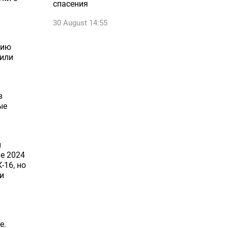
спасения
30 August 14:55
рию
тили
в
ые
ы
е 2024
-16, но
и
е.