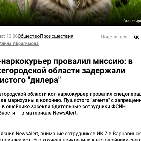
Сгенерир
st 13:06
Общество
Происшествия
Поделиться:
Алина Ибрагимова
-наркокурьер провалил миссию: в
егородской области задержали
истого "дилера"
егородской области кот-наркокурьер провалил спецопера
ке марихуаны в колонию. Пушистого "агента" с запреще
м в ошейнике засекли бдительные сотрудники ФСИН.
ности — в материале NewsAlert.
яснил NewsAlert, внимание сотрудников ИК-7 в Варнавинс
 привлек кот. Его хозяева прикрепили к его ошейнику свер