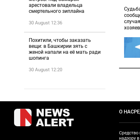
арестовали владельца
Судьба
смертельного зиплайна
сообще
случая
30 August 12:36
хозяев
Похитили, чтобы заказать
вещи: в Башкирии зять с
женой напали на её мать ради
шопинга
30 August 12:20
О НАС
Р
Средство 
надзору в