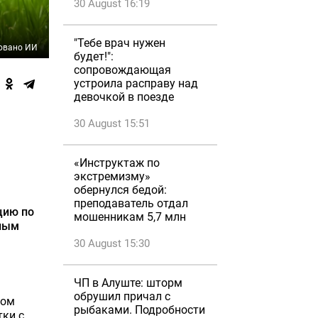
30 August 16:19
"Тебе врач нужен
овано ИИ
будет!":
сопровождающая
устроила расправу над
девочкой в поезде
30 August 15:51
«Инструктаж по
экстремизму»
обернулся бедой:
преподаватель отдал
цию по
мошенникам 5,7 млн
нным
30 August 15:30
ЧП в Алуште: шторм
обрушил причал с
ком
рыбаками. Подробности
тки с