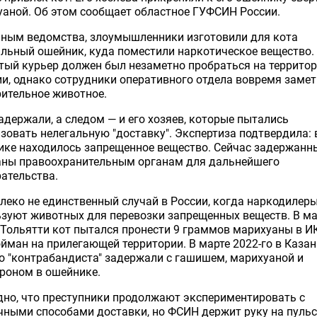
аной. Об этом сообщает областное ГУФСИН России.
нным ведомства, злоумышленники изготовили для кота
льный ошейник, куда поместили наркотическое вещество.
тый курьер должен был незаметно пробраться на террито
и, однако сотрудники оперативного отдела вовремя заме
ительное животное.
адержали, а следом — и его хозяев, которые пытались
зовать нелегальную "доставку". Экспертиза подтвердила: 
ике находилось запрещенное вещество. Сейчас задержанн
аны правоохранительным органам для дальнейшего
ательства.
леко не единственный случай в России, когда наркодилер
зуют животных для перевозки запрещенных веществ. В ма
 Тольятти кот пытался пронести 9 граммов марихуаны в ИК
йман на прилегающей территории. В марте 2022-го в Казан
о "контрабандиста" задержали с гашишем, марихуаной и
роном в ошейнике.
но, что преступники продолжают экспериментировать с
ными способами доставки, но ФСИН держит руку на пульс