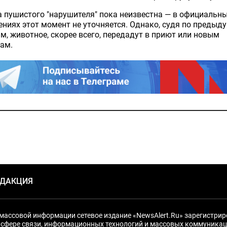
 пушистого "нарушителя" пока неизвестна — в официальн
ниях этот момент не уточняется. Однако, судя по предыд
м, животное, скорее всего, передадут в приют или новым
ам.
ЕДАКЦИЯ
массовой информации сетевое издание «NewsAlert.Ru» зарегистри
 сфере связи, информационных технологий и массовых коммуникац