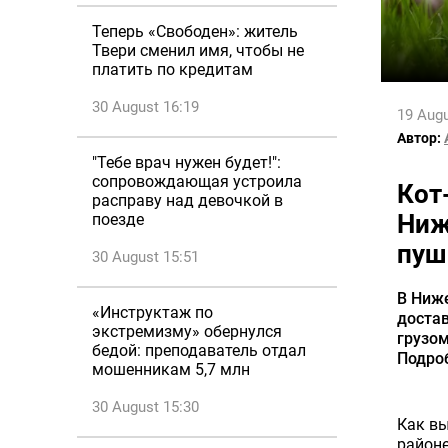
Теперь «Свободен»: житель
Твери сменил имя, чтобы не
платить по кредитам
30 August 16:19
19 Augu
Автор:
"Тебе врач нужен будет!":
сопровождающая устроила
Кот
расправу над девочкой в
Ниж
поезде
пуш
30 August 15:51
В Ниж
«Инструктаж по
достав
экстремизму» обернулся
грузо
бедой: преподаватель отдал
Подроб
мошенникам 5,7 млн
30 August 15:30
Как вы
районе