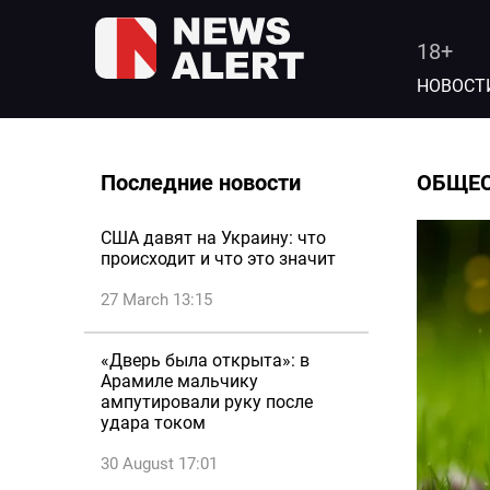
18+
НОВОСТ
Последние новости
ОБЩЕ
США давят на Украину: что
происходит и что это значит
27 March 13:15
«Дверь была открыта»: в
Арамиле мальчику
ампутировали руку после
удара током
30 August 17:01