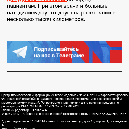
пациентам. При этом врачи и больные
находились друг от друга на расстоянии в
несколько тысяч километров.
Средство массовой информации сетевое издание «NewsAlert.Ru» зарегистрировано
Федеральной службой по надзору в сфере связи, информационных технологий и
массовых коммуникаций. Регистрационный номер и дата принятия решения о
регистрации СМИ: ЭЛ № ФС 77 - 83746 от 19.08.2022
Главный редактор — Ганга А.А.
Учредитель — Общество с ограниченной ответственностью "МЕДИАВОЗДЕЙСТВИЕ"
Адрес редакции — 117342, Москва г, Профсоюзная ул, дом 65, корпус 1, помещение
1/5
Тел.: +7 (495) 480-79-64