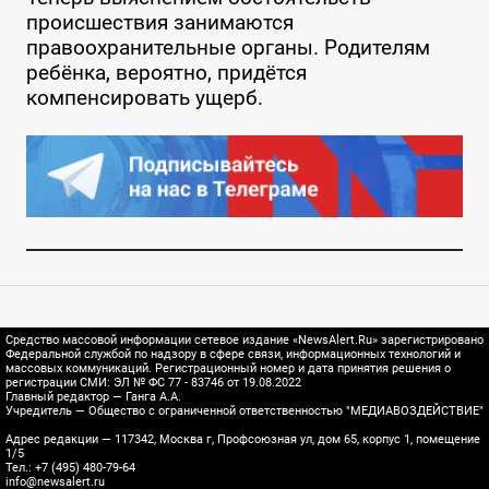
происшествия занимаются
правоохранительные органы. Родителям
ребёнка, вероятно, придётся
компенсировать ущерб.
Средство массовой информации сетевое издание «NewsAlert.Ru» зарегистрировано
Федеральной службой по надзору в сфере связи, информационных технологий и
массовых коммуникаций. Регистрационный номер и дата принятия решения о
регистрации СМИ: ЭЛ № ФС 77 - 83746 от 19.08.2022
Главный редактор — Ганга А.А.
Учредитель — Общество с ограниченной ответственностью "МЕДИАВОЗДЕЙСТВИЕ"
Адрес редакции — 117342, Москва г, Профсоюзная ул, дом 65, корпус 1, помещение
1/5
Тел.: +7 (495) 480-79-64
info@newsalert.ru