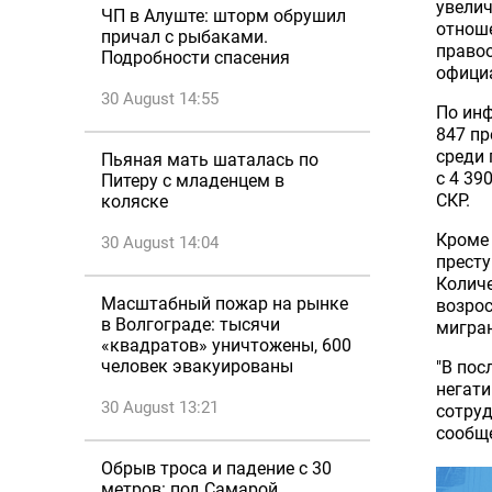
увелич
ЧП в Алуште: шторм обрушил
отнош
причал с рыбаками.
правоо
Подробности спасения
официа
30 August 14:55
По инф
847 пр
среди 
Пьяная мать шаталась по
с 4 39
Питеру с младенцем в
СКР.
коляске
Кроме 
30 August 14:04
престу
Количе
Масштабный пожар на рынке
возрос
в Волгограде: тысячи
мигра
«квадратов» уничтожены, 600
человек эвакуированы
"В пос
негати
30 August 13:21
сотруд
сообщ
Обрыв троса и падение с 30
метров: под Самарой