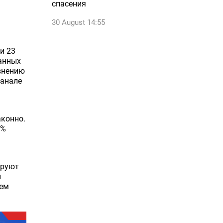
спасения
30 August 14:55
и 23
ванных
авнению
канале
аконно.
9%
ируют
и
оем