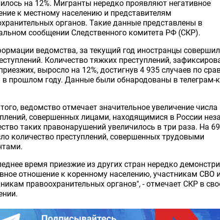
илось на 12%. Мигранты нередко проявляют негативное
ение к местному населению и представителям
хранительных органов. Такие данные представлены в
льном сообщении Следственного комитета РФ (СКР).
ормации ведомства, за текущий год иностранцы совершил
еступлений. Количество тяжких преступлений, зафиксиро
приезжих, выросло на 12%, достигнув 4 935 случаев по ср
0 в прошлом году. Данные были обнародованы в телеграм-
того, ведомство отмечает значительное увеличение числа
плений, совершенных лицами, находящимися в России нез
ство таких правонарушений увеличилось в три раза. На 6
ло количество преступлений, совершенных трудовыми
нтами.
леднее время приезжие из других стран нередко демонстр
вное отношение к коренному населению, участникам СВО 
никам правоохранительных органов", - отмечает СКР в св
ении.