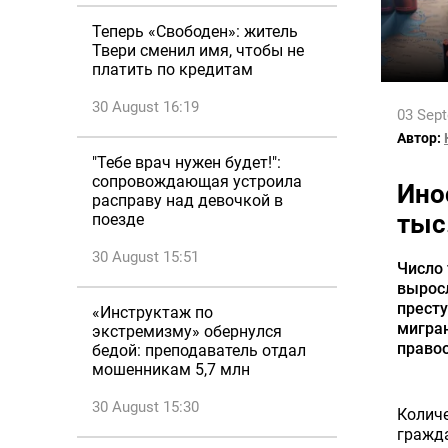
Теперь «Свободен»: житель
Твери сменил имя, чтобы не
платить по кредитам
30 August 16:19
03 Sep
Автор:
"Тебе врач нужен будет!":
сопровождающая устроила
Ино
расправу над девочкой в
тыс
поезде
30 August 15:51
Число 
выросл
престу
«Инструктаж по
мигран
экстремизму» обернулся
право
бедой: преподаватель отдал
мошенникам 5,7 млн
30 August 15:30
Колич
гражда