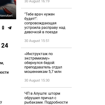
30 August 16:19
"Тебе врач нужен
NewsAlert
будет!":
сопровождающая
устроила расправу над
девочкой в поезде
30 August 15:51
 24
«Инструктаж по
экстремизму»
обернулся бедой:
ии,
преподаватель отдал
мошенникам 5,7 млн
ности
30 August 15:30
ЧП в Алуште: шторм
обрушил причал с
ду
рыбаками. Подробности