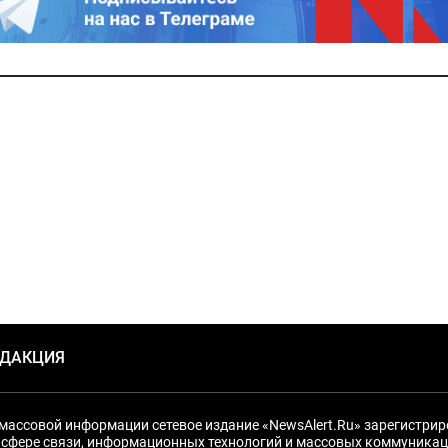
ЕДАКЦИЯ
массовой информации сетевое издание «NewsAlert.Ru» зарегистри
 сфере связи, информационных технологий и массовых коммуникац