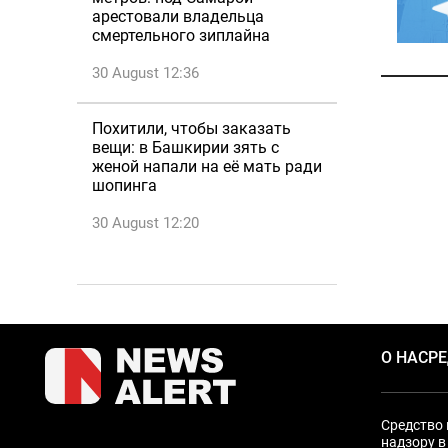
арестовали владельца
смертельного зиплайна
30 August 12:36
Похитили, чтобы заказать
вещи: в Башкирии зять с
женой напали на её мать ради
шопинга
30 August 12:20
О НАС
Р
Средство 
надзору в