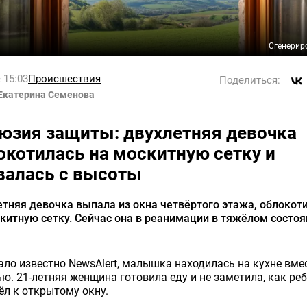
Сгенерир
 15:03
Происшествия
Поделиться:
Екатерина Семенова
юзия защиты: двухлетняя девочка
окотилась на москитную сетку и
валась с высоты
тняя девочка выпала из окна четвёртого этажа, облокот
китную сетку. Сейчас она в реанимации в тяжёлом состоя
ало известно NewsAlert, малышка находилась на кухне вмес
ю. 21-летняя женщина готовила еду и не заметила, как ре
л к открытому окну.