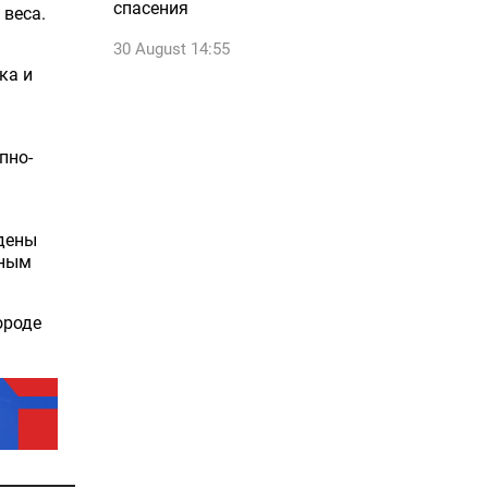
спасения
 веса.
30 August 14:55
ка и
пно-
юдены
жным
ороде