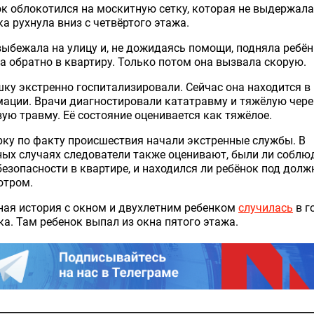
к облокотился на москитную сетку, которая не выдержала
а рухнула вниз с четвёртого этажа.
ыбежала на улицу и, не дожидаясь помощи, подняла ребён
а обратно в квартиру. Только потом она вызвала скорую.
у экстренно госпитализировали. Сейчас она находится в
ации. Врачи диагностировали кататравму и тяжёлую чере
ую травму. Её состояние оценивается как тяжёлое.
ку по факту происшествия начали экстренные службы. В
ых случаях следователи также оценивают, были ли собл
езопасности в квартире, и находился ли ребёнок под дол
отром.
ая история с окном и двухлетним ребенком
случилась
в г
а. Там ребенок выпал из окна пятого этажа.