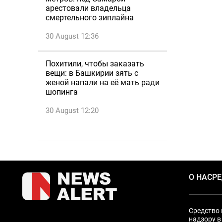
арестовали владельца
смертельного зиплайна
30 August 12:36
Похитили, чтобы заказать
вещи: в Башкирии зять с
женой напали на её мать ради
шопинга
30 August 12:20
О НАС
Р
Средство 
надзору в