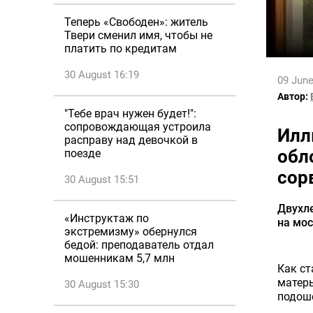
Теперь «Свободен»: житель
Твери сменил имя, чтобы не
платить по кредитам
30 August 16:19
09 June
Автор:
"Тебе врач нужен будет!":
сопровождающая устроила
Илл
расправу над девочкой в
обл
поезде
сор
30 August 15:51
Двухле
«Инструктаж по
на мос
экстремизму» обернулся
бедой: преподаватель отдал
мошенникам 5,7 млн
Как ст
матерь
30 August 15:30
подошё