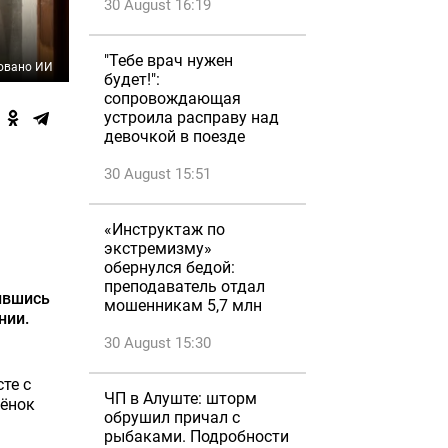
30 August 16:19
"Тебе врач нужен
овано ИИ
будет!":
сопровождающая
устроила расправу над
девочкой в поезде
30 August 15:51
«Инструктаж по
экстремизму»
обернулся бедой:
преподаватель отдал
ившись
мошенникам 5,7 млн
нии.
30 August 15:30
те с
ЧП в Алуште: шторм
бёнок
обрушил причал с
рыбаками. Подробности