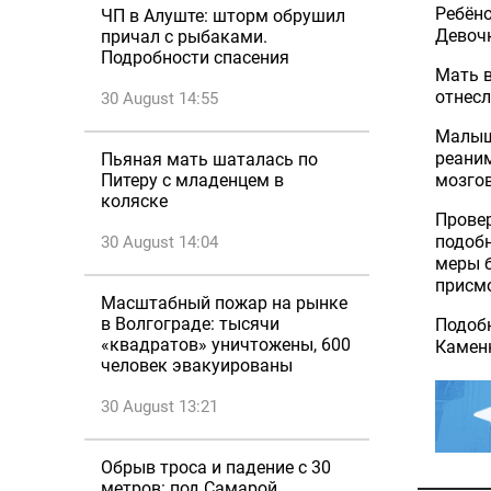
Ребёно
ЧП в Алуште: шторм обрушил
Девочк
причал с рыбаками.
Подробности спасения
Мать в
отнесл
30 August 14:55
Малышк
реаним
Пьяная мать шаталась по
мозгов
Питеру с младенцем в
коляске
Провер
подобн
30 August 14:04
меры б
присм
Масштабный пожар на рынке
в Волгограде: тысячи
Подобн
«квадратов» уничтожены, 600
Каменк
человек эвакуированы
30 August 13:21
Обрыв троса и падение с 30
метров: под Самарой