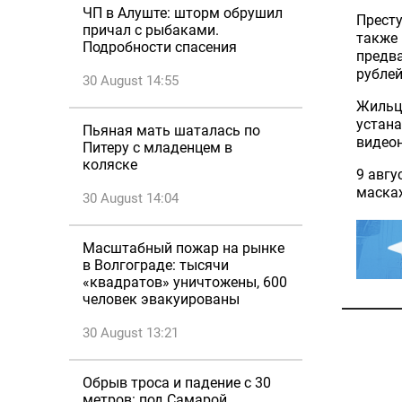
ЧП в Алуште: шторм обрушил
Престу
причал с рыбаками.
также
Подробности спасения
предв
рублей
30 August 14:55
Жильцы
устана
Пьяная мать шаталась по
видеон
Питеру с младенцем в
коляске
9 авгу
масках
30 August 14:04
Масштабный пожар на рынке
в Волгограде: тысячи
«квадратов» уничтожены, 600
человек эвакуированы
30 August 13:21
Обрыв троса и падение с 30
метров: под Самарой