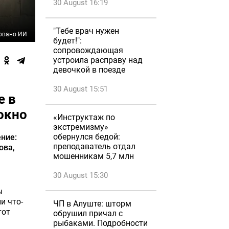
30 August 16:19
"Тебе врач нужен
овано ИИ
будет!":
сопровождающая
устроила расправу над
девочкой в поезде
30 August 15:51
е в
окно
«Инструктаж по
экстремизму»
обернулся бедой:
ние:
преподаватель отдал
ова,
мошенникам 5,7 млн
30 August 15:30
ы
и что-
ЧП в Алуште: шторм
тот
обрушил причал с
рыбаками. Подробности