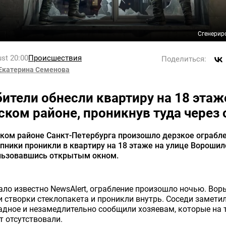
Сгенерир
st 20:00
Происшествия
Поделиться:
Екатерина Семенова
бители обнесли квартиру на 18 этаж
ском районе, проникнув туда через 
ком районе Санкт-Петербурга произошло дерзкое ограбле
пники проникли в квартиру на 18 этаже на улице Ворошил
льзовавшись открытым окном.
ало известно NewsAlert, ограбление произошло ночью. Вор
 створки стеклопакета и проникли внутрь. Соседи заметил
адное и незамедлительно сообщили хозяевам, которые на 
 отсутствовали.