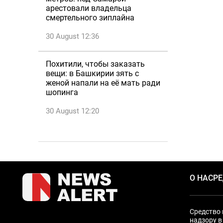
арестовали владельца
смертельного зиплайна
30 August 12:36
Похитили, чтобы заказать
вещи: в Башкирии зять с
женой напали на её мать ради
шопинга
30 August 12:20
О НАС
Р
Средство 
надзору в