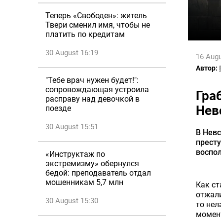
Теперь «Свободен»: житель
Твери сменил имя, чтобы не
платить по кредитам
30 August 16:19
16 Augu
Автор:
"Тебе врач нужен будет!":
сопровождающая устроила
Гра
расправу над девочкой в
Нев
поезде
30 August 15:51
В Невс
престу
воспо
«Инструктаж по
экстремизму» обернулся
бедой: преподаватель отдал
мошенникам 5,7 млн
Как ст
отжали
30 August 15:30
то нел
момент