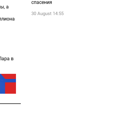
спасения
ы, а
30 August 14:55
ллиона
Пара в