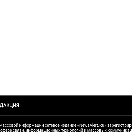
ЕДАКЦИЯ
массовой информации сетевое издание «NewsAlert.Ru» зарегистри
 сфере связи, информационных технологий и массовых коммуникац