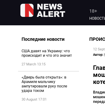
18+
НОВОСТ
Последние новости
ПРОИ
12 Sep
США давят на Украину: что
Автор:
происходит и что это значит
27 March 13:15
Гла
мош
«Дверь была открыта»: в
кот
Арамиле мальчику
ампутировали руку после
удара током
Владис
мошенн
30 August 17:01
перед