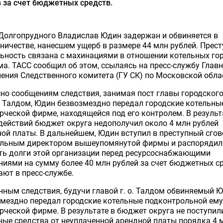
 за счет бюджетных средств.
Долгопрудного Владислав Юдин задержан и обвиняется в
ичестве, нанесшем ущерб в размере 44 млн рублей. Прес
ьность связана с махинациями в отношении котельных го
а. ТАСС сообщил об этом, ссылаясь на пресс-службу Глав
ения Следственного комитета (ГУ СК) по Московской обла
но сообщениям следствия, занимая пост главы городског
 Талдом, Юдин безвозмездно передал городские котельны
ческой фирме, находящейся под его контролем. В результ
действий бюджет округа недополучил около 4 млн рублей
ой платы. В дальнейшем, Юдин вступил в преступный сгов
альным директором вышеупомянутой фирмы и распорядил
ть долги этой организации перед ресурсоснабжающими
иями на сумму более 40 млн рублей за счет бюджетных ср
ют в пресс-службе.
нным следствия, будучи главой г. о. Талдом обвиняемый 
мездно передал городские котельные подконтрольной ему
ческой фирме. В результате в бюджет округа не поступил
ые средства от неуплаченной арендной платы порядка 4 