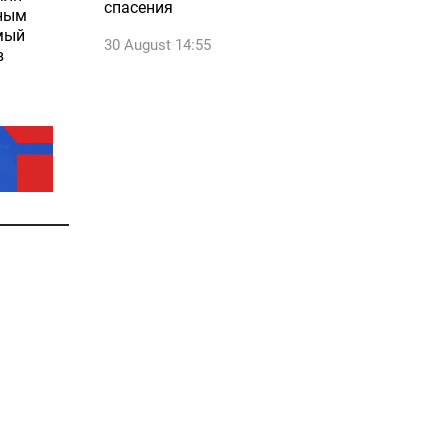
спасения
ьным
мый
30 August 14:55
в