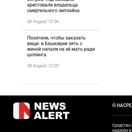
арестовали владельца
смертельного зиплайна
30 August 12:36
Похитили, чтобы заказать
вещи: в Башкирии зять с
женой напали на её мать ради
шопинга
30 August 12:20
О НАС
Р
Средство 
надзору в