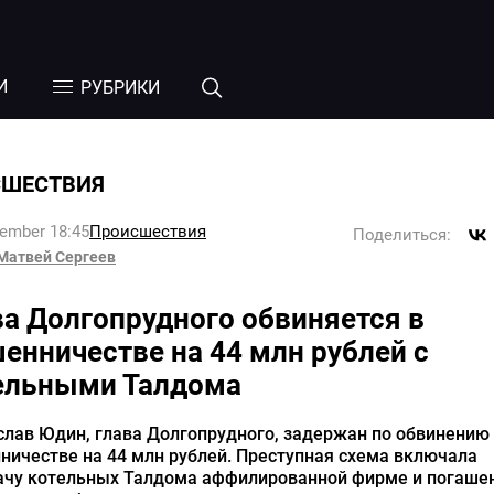
И
РУБРИКИ
СШЕСТВИЯ
tember 18:45
Происшествия
Поделиться:
Матвей Сергеев
ва Долгопрудного обвиняется в
енничестве на 44 млн рублей с
ельными Талдома
лав Юдин, глава Долгопрудного, задержан по обвинению
ичестве на 44 млн рублей. Преступная схема включала
ачу котельных Талдома аффилированной фирме и погаше