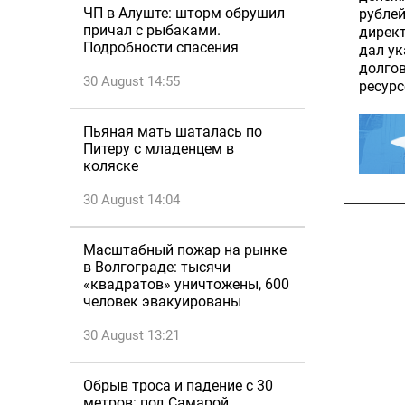
ЧП в Алуште: шторм обрушил
рублей
причал с рыбаками.
дирек
Подробности спасения
дал ук
долгов
30 August 14:55
ресурс
Пьяная мать шаталась по
Питеру с младенцем в
коляске
30 August 14:04
Масштабный пожар на рынке
в Волгограде: тысячи
«квадратов» уничтожены, 600
человек эвакуированы
30 August 13:21
Обрыв троса и падение с 30
метров: под Самарой