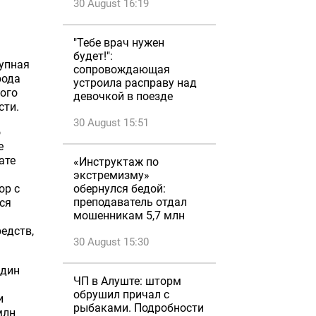
30 August 16:19
"Тебе врач нужен
будет!":
тупная
сопровождающая
рода
устроила расправу над
ного
девочкой в поезде
сти.
30 August 15:51
о
е
ате
«Инструктаж по
экстремизму»
ор с
обернулся бедой:
преподаватель отдал
ся
мошенникам 5,7 млн
едств,
30 August 15:30
Юдин
ЧП в Алуште: шторм
обрушил причал с
и
рыбаками. Подробности
млн