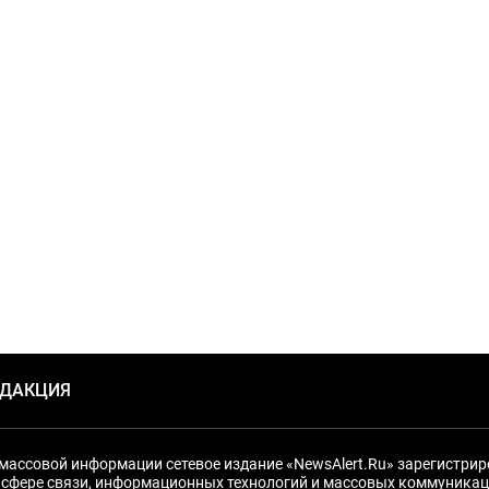
ЕДАКЦИЯ
массовой информации сетевое издание «NewsAlert.Ru» зарегистри
 сфере связи, информационных технологий и массовых коммуникац