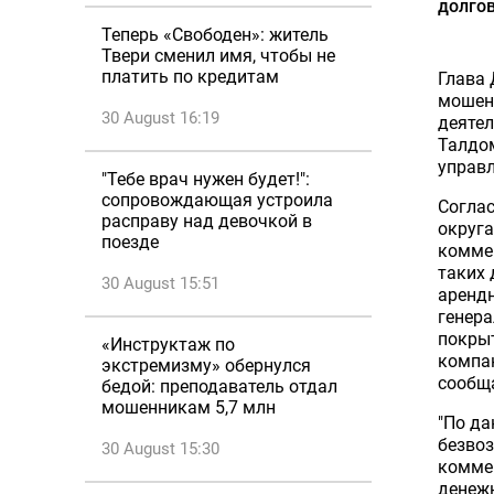
долгов
Теперь «Свободен»: житель
Твери сменил имя, чтобы не
платить по кредитам
Глава 
мошенн
30 August 16:19
деятел
Талдом
управл
"Тебе врач нужен будет!":
сопровождающая устроила
Соглас
расправу над девочкой в
округа
поезде
коммер
таких 
30 August 15:51
арендн
генер
покры
«Инструктаж по
компан
экстремизму» обернулся
сообща
бедой: преподаватель отдал
мошенникам 5,7 млн
"По да
безвоз
30 August 15:30
коммер
денежн