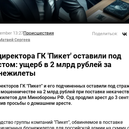
tember 13:27
Происшествия
Поделиться:
Матвей Сергеев
директора ГК 'Пикет' оставили под
стом: ущерб в 2 млрд рублей за
нежилеты
екторов ГК "Пикет" и его подчиненных оставили под стра
 мошенничестве на 2 млрд рублей при поставке некачест
илетов для Минобороны РФ. Суд продлил арест до 3 сент
нив просьбы о домашнем аресте.
дство группы компаний "Пикет", обвиняемое в поставке
иционных бронежилетов для российской армии на сумму 