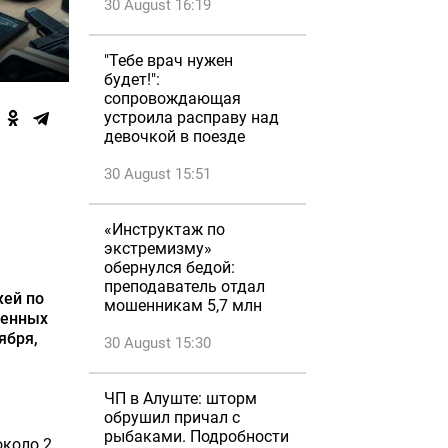
30 August 16:19
"Тебе врач нужен
будет!":
сопровождающая
устроила расправу над
девочкой в поезде
30 August 15:51
«Инструктаж по
экстремизму»
обернулся бедой:
преподаватель отдал
жей по
мошенникам 5,7 млн
венных
ября,
30 August 15:30
ЧП в Алуште: шторм
обрушил причал с
рыбаками. Подробности
около 2