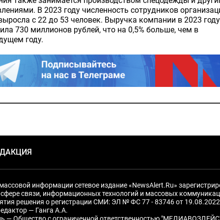
ния также занимается производством спецодежды и друг
лениями. В 2023 году численность сотрудников организац
выросла с 22 до 53 человек. Выручка компании в 2023 году
ила 730 миллионов рублей, что на 0,5% больше, чем в
дущем году.
ЕДАКЦИЯ
массовой информации сетевое издание «NewsAlert.Ru» зарегистри
 сфере связи, информационных технологий и массовых коммуникац
ятия решения о регистрации СМИ: ЭЛ № ФС 77 - 83746 от 19.08.2022
едактор — Ганга А.А.
ль — Общество с ограниченной ответственностью "МЕДИАВОЗДЕЙС