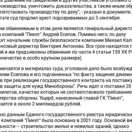
ь давление на свидетелей и других участников уголовного
оизводства, уничтожить доказательства, а также иным о
пятствовать производству по делу", - указано в документе.
тате суд продлил арест подозреваемых до 3 сентября.
ым обвиняемым в этом деле является генеральный директ
 компаний "Пикет" Андрей Есипов. Помимо него, по делу
дят начальник службы безопасности компании Михаил Кал
нсовый директор Виктория Антонова. Все трое находятся 
й и им предъявлены обвинения по части 4 статьи 159 УК 
ничество в особо крупном размере).
мечается в материалах суда, уголовное дело было возбужд
нии Есипова и его подчиненных "по факту хищения денеж
в при реализации государственного контракта на поставк
в защиты для нужд Минобороны". Речь идет о поставке 20
илетов, качество которых не соответствовало требовани
ерства обороны. Ущерб, нанесенный главой ГК "Пикет",
ается в около 2 миллиардов рублей.
но данным Единого государственного реестра юридически
 компаний "Пикет" была основана в 2001 году. Основной в
ьности – строительство жилых и нежилых зданий, однако