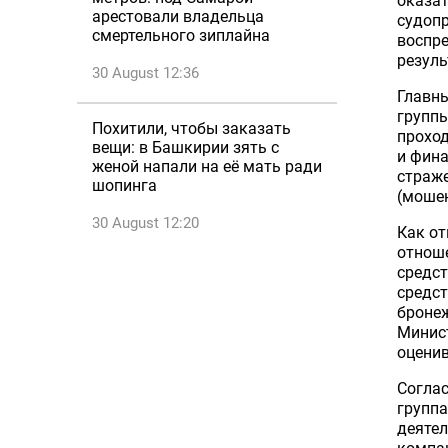
оказат
арестовали владельца
судопр
смертельного зиплайна
воспре
резуль
30 August 12:36
Главн
группы
Похитили, чтобы заказать
прохо
вещи: в Башкирии зять с
и фина
женой напали на её мать ради
страже
шопинга
(мошен
30 August 12:20
Как от
отноше
средст
средст
бронеж
Минист
оценив
Соглас
группа
деятел