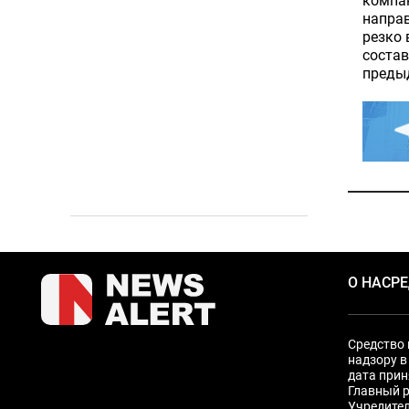
компа
направ
резко 
состав
преды
О НАС
Р
Средство 
надзору в
дата прин
Главный р
Учредите