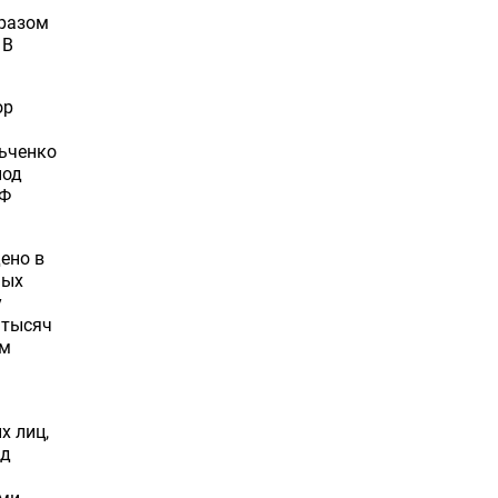
бразом
 В
ор
ьченко
под
РФ
ено в
ных
у
 тысяч
ям
х лиц,
ид