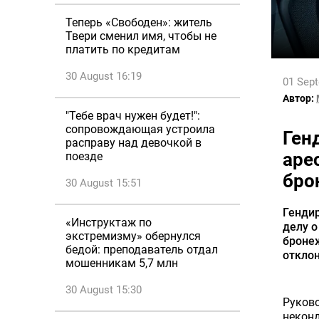
Теперь «Свободен»: житель
Твери сменил имя, чтобы не
платить по кредитам
30 August 16:19
01 Sep
Автор:
"Тебе врач нужен будет!":
сопровождающая устроила
Ген
расправу над девочкой в
аре
поезде
бро
30 August 15:51
Гендир
«Инструктаж по
делу о
экстремизму» обернулся
бронеж
бедой: преподаватель отдал
откло
мошенникам 5,7 млн
30 August 15:30
Руково
неконд