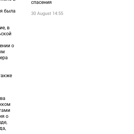
спасения
ия была
30 August 14:55
ие, в
ьской
ении о
ым
мера
также
тва
яжком
атами
ия о
де,
да,