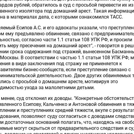
рдов рублей, обратилось в суд с просьбой перевести их из
венного изолятора под домашний арест. Такая информац
на в материалах дела, с которыми ознакомился ТАСС.
яемый Есипов А.С. и его адвокаты указали, что преступлен
м ему предъявлено обвинение, связано с предпринимател
ьностью, согласно части 1.1 статьи 108 УПК РФ, и просили
ть меру пресечения на домашний арест", - говорится в реш
ении срока содержания под стражей, вынесенном Басманн
Москвы. В соответствии с частью 1.1 статьи 108 УПК РФ, 
ения в виде заключения под стражу не применяется к
авителям бизнес-сообществ, если преступление связано с
ринимательской деятельностью. Двое других обвиняемых 
лись с просьбой о домашнем аресте, мотивируя это
одимостью ухода за малолетними детьми.
 менее, суд отклонил их доводы. "Конкретные обстоятельс
вленного Есипову, Кальченко и Антоновой обвинения в т
плении и преступлениях средней тяжести, вкупе с результ
дования, позволяют суду согласиться с доводами следств
и достаточных оснований полагать, что, находясь на свобо
емые могут скрыться от предварительного следствия и су