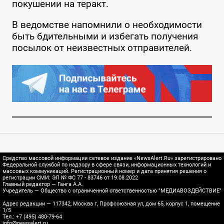
покушении на теракт.
В ведомстве напомнили о необходимости
быть бдительными и избегать получения
посылок от неизвестных отправителей.
Средство массовой информации сетевое издание «NewsAlert.Ru» зарегистрировано
Федеральной службой по надзору в сфере связи, информационных технологий и
массовых коммуникаций. Регистрационный номер и дата принятия решения о
регистрации СМИ: ЭЛ № ФС 77 - 83746 от 19.08.2022
Главный редактор — Ганга А.А.
Учредитель — Общество с ограниченной ответственностью "МЕДИАВОЗДЕЙСТВИЕ"
Адрес редакции — 117342, Москва г, Профсоюзная ул, дом 65, корпус 1, помещение
1/5
Тел.: +7 (495) 480-79-64
info@newsalert.ru