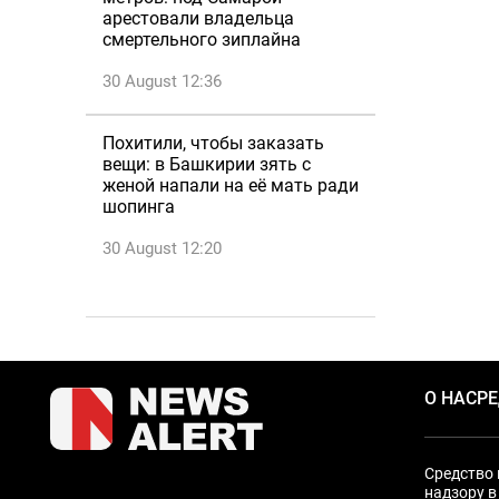
арестовали владельца
смертельного зиплайна
30 August 12:36
Похитили, чтобы заказать
вещи: в Башкирии зять с
женой напали на её мать ради
шопинга
30 August 12:20
О НАС
Р
Средство 
надзору в