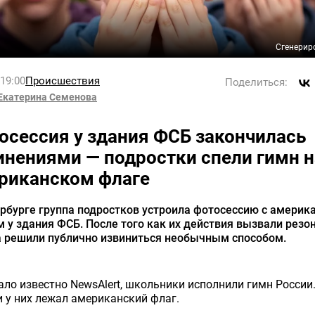
Сгенерир
 19:00
Происшествия
Поделиться:
Екатерина Семенова
осессия у здания ФСБ закончилась
инениями — подростки спели гимн н
риканском флаге
рбурге группа подростков устроила фотосессию с америк
 у здания ФСБ. После того как их действия вызвали резон
а решили публично извиниться необычным способом.
ало известно NewsAlert, школьники исполнили гимн России
 у них лежал американский флаг.