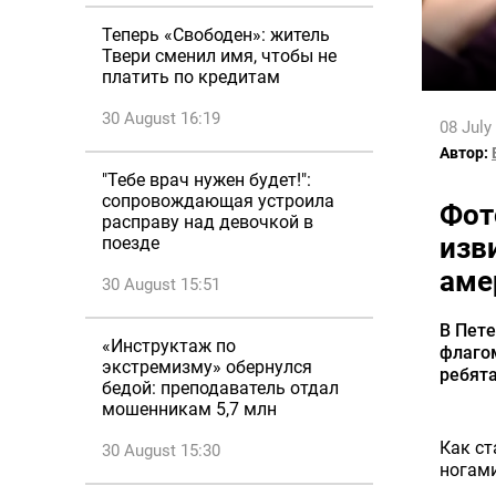
Теперь «Свободен»: житель
Твери сменил имя, чтобы не
платить по кредитам
30 August 16:19
08 July
Автор:
"Тебе врач нужен будет!":
сопровождающая устроила
Фот
расправу над девочкой в
изв
поезде
аме
30 August 15:51
В Пете
«Инструктаж по
флагом
экстремизму» обернулся
ребят
бедой: преподаватель отдал
мошенникам 5,7 млн
Как ст
30 August 15:30
ногами