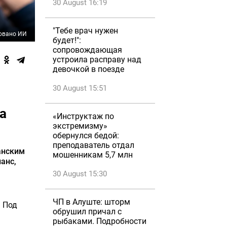
30 August 16:19
"Тебе врач нужен
овано ИИ
будет!":
сопровождающая
устроила расправу над
девочкой в поезде
30 August 15:51
а
«Инструктаж по
экстремизму»
обернулся бедой:
преподаватель отдал
анским
мошенникам 5,7 млн
анс,
30 August 15:30
ЧП в Алуште: шторм
. Под
обрушил причал с
рыбаками. Подробности