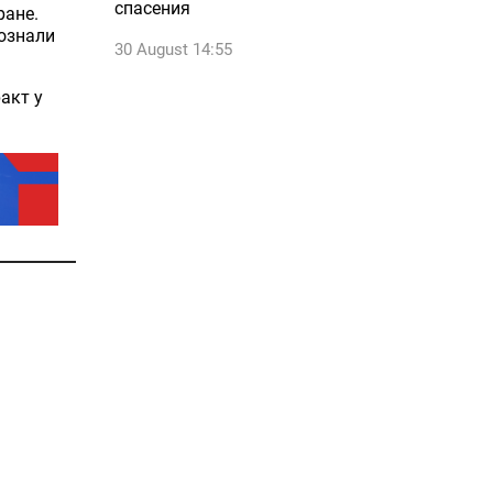
спасения
ране.
сознали
30 August 14:55
акт у