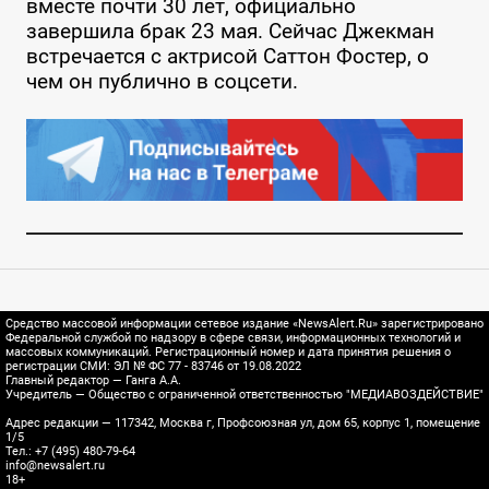
вместе почти 30 лет, официально
завершила брак 23 мая. Сейчас Джекман
встречается с актрисой Саттон Фостер, о
чем он публично в соцсети.
Средство массовой информации сетевое издание «NewsAlert.Ru» зарегистрировано
Федеральной службой по надзору в сфере связи, информационных технологий и
массовых коммуникаций. Регистрационный номер и дата принятия решения о
регистрации СМИ: ЭЛ № ФС 77 - 83746 от 19.08.2022
Главный редактор — Ганга А.А.
Учредитель — Общество с ограниченной ответственностью "МЕДИАВОЗДЕЙСТВИЕ"
Адрес редакции — 117342, Москва г, Профсоюзная ул, дом 65, корпус 1, помещение
1/5
Тел.: +7 (495) 480-79-64
info@newsalert.ru
18+