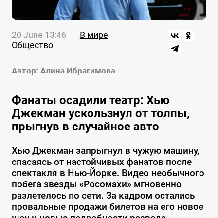
20 June 13:46
В мире
Общество
Автор:
Алина Ибрагимова
Фанаты осадили театр: Хью
Джекман ускользнул от толпы,
прыгнув в случайное авто
Хью Джекман запрыгнул в чужую машину,
спасаясь от настойчивых фанатов после
спектакля в Нью-Йорке. Видео необычного
побега звезды «Росомахи» мгновенно
разлетелось по сети. За кадром остались
провальные продажи билетов на его новое
шоу и новые подробности развода.