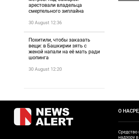
арестовали владельца
смертельного зиплайна
30 August 12:36
Похитили, чтобы заказать
вещи: в Башкирии зять с
женой напали на её мать ради
шопинга
30 August 12:20
О НАС
Р
Средство 
надзору в