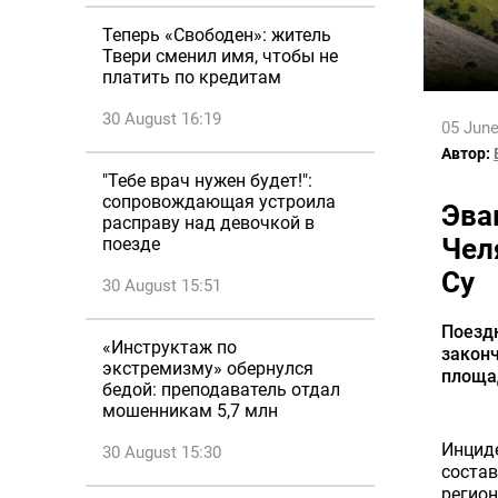
Теперь «Свободен»: житель
Твери сменил имя, чтобы не
платить по кредитам
30 August 16:19
05 June
Автор:
"Тебе врач нужен будет!":
сопровождающая устроила
Эва
расправу над девочкой в
Чел
поезде
Су
30 August 15:51
Поезд
«Инструктаж по
законч
экстремизму» обернулся
площа
бедой: преподаватель отдал
мошенникам 5,7 млн
Инцид
30 August 15:30
состав
регион