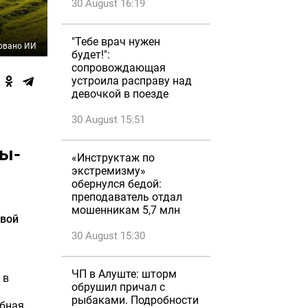
30 August 16:19
"Тебе врач нужен
овано ИИ
будет!":
сопровождающая
устроила расправу над
девочкой в поезде
30 August 15:51
лы-
«Инструктаж по
экстремизму»
обернулся бедой:
преподаватель отдал
мошенникам 5,7 млн
овой
30 August 15:30
ЧП в Алуште: шторм
 в
обрушил причал с
рыбаками. Подробности
абная