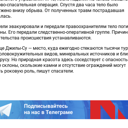
во-спасательная операция. Спустя два часа тело было
ужено внизу обрыва. От полученных травм пострадавшая
лась.
ели эвакуировали и передали правоохранителям тело пог
ы. Его передали следственно-оперативной группе. Причин
тельства происшествия устанавливаются.
е Джилы-Су — место, куда ежегодно стекаются тысячи ту
оловокружительных видов, минеральных источников и бли
русу. Но природная красота здесь соседствует с опасность
 склоны, скользкие камни и отсутствие ограждений могут
ь роковую роль, пишут спасатели.