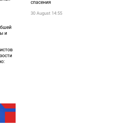
спасения
30 August 14:55
ибшей
ы и
ристов
зости
ю: