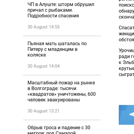
ЧП в Алуште: шторм обрушил
поиско
причал с рыбаками.
обнар
Подробности спасения
сконча
30 August 14:55
Спасат
женщин
обстоя
Пьяная мать шаталась по
Питеру с младенцем в
Урочищ
коляске
ради г
к Эльб
30 August 14:04
крутые
сыграт
Масштабный пожар на рынке
в Волгограде: тысячи
«квадратов» уничтожены, 600
человек эвакуированы
30 August 13:21
Обрыв троса и падение с 30
метров: под Самарой