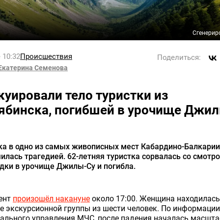
Сгенерир
 10:32
Происшествия
Поделиться:
Екатерина Семенова
куировали тело туристки из
ябинска, погибшей в урочище Джи
ка в одно из самых живописных мест Кабардино-Балкарии
илась трагедией. 62-летняя туристка сорвалась со смотр
дки в урочище Джилы-Су и погибла.
ент
произошёл накануне
около 17:00. Женщина находилась
е экскурсионной группы из шести человек. По информации
ального управления МЧС, после падения началась масшт