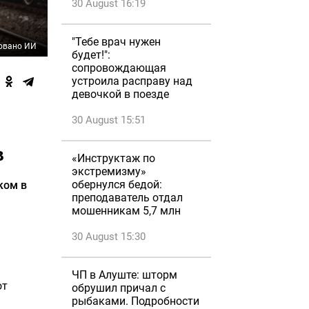
30 August 16:19
"Тебе врач нужен
овано ИИ
будет!":
сопровождающая
устроила расправу над
девочкой в поезде
30 August 15:51
в
«Инструктаж по
экстремизму»
обернулся бедой:
ком в
преподаватель отдал
мошенникам 5,7 млн
30 August 15:30
ЧП в Алуште: шторм
от
обрушил причал с
рыбаками. Подробности