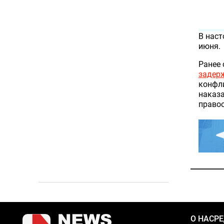
В наст
июня.
Ранее 
задер
конфл
наказа
правоо
О НАС
Р