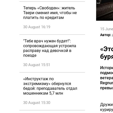
Теперь «Свободен»: житель
Твери сменил имя, чтобы не
платить по кредитам
30 August 16:19
15 June
Автор:
"Тебе врач нужен будет!":
сопровождающая устроила
«Эт
расправу над девочкой в
бур
поезде
30 August 15:51
Истор
подмо
ветера
«Инструктаж по
Regnum
экстремизму» обернулся
превы
бедой: преподаватель отдал
мошенникам 5,7 млн
30 August 15:30
Дружин
курир