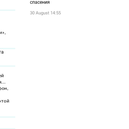
спасения
30 August 14:55
и»,
та
ей
...
фон,
этой