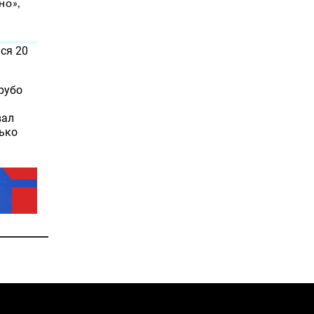
но»,
ся 20
рубо
вал
лько