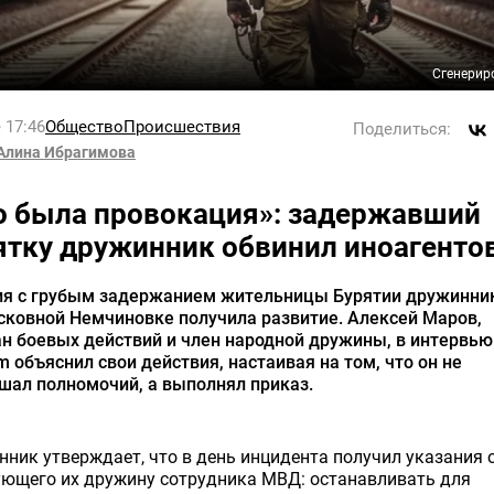
Сгенерир
 17:46
Общество
Происшествия
Поделиться:
Алина Ибрагимова
о была провокация»: задержавший
ятку дружинник обвинил иноагенто
ия с грубым задержанием жительницы Бурятии дружинни
сковной Немчиновке получила развитие. Алексей Маров,
н боевых действий и член народной дружины, в интервью
 объяснил свои действия, настаивая на том, что он не
шал полномочий, а выполнял приказ.
ник утверждает, что в день инцидента получил указания 
ующего их дружину сотрудника МВД: останавливать для