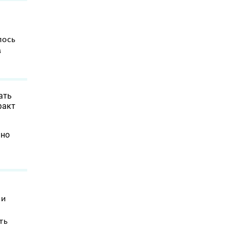
лось
в
ать
факт
 но
ии
ть