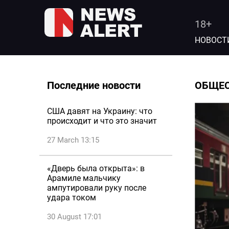
18+
НОВОСТ
Последние новости
ОБЩЕ
США давят на Украину: что
происходит и что это значит
27 March 13:15
«Дверь была открыта»: в
Арамиле мальчику
ампутировали руку после
удара током
30 August 17:01