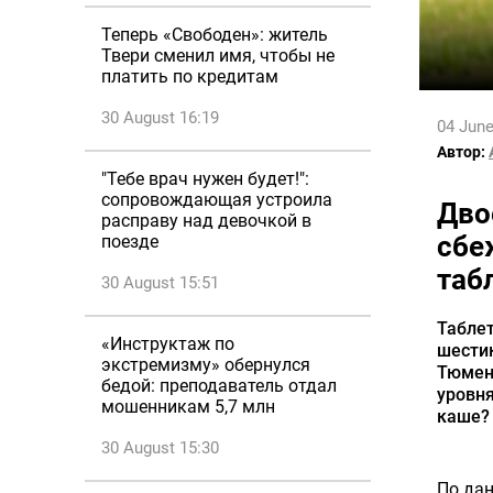
Теперь «Свободен»: житель
Твери сменил имя, чтобы не
платить по кредитам
30 August 16:19
04 June
Автор:
"Тебе врач нужен будет!":
сопровождающая устроила
Дво
расправу над девочкой в
сбе
поезде
таб
30 August 15:51
Таблет
«Инструктаж по
шести
экстремизму» обернулся
Тюмень
бедой: преподаватель отдал
уровня
мошенникам 5,7 млн
каше? 
30 August 15:30
По дан