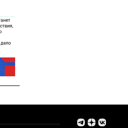
танет
ствия,
о
 дело