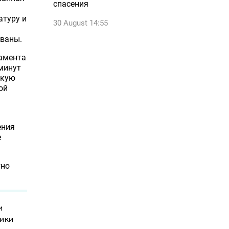
спасения
атуру и
30 August 14:55
ованы.
тамента
 минут
скую
ой
ения
е
тно
и
ники