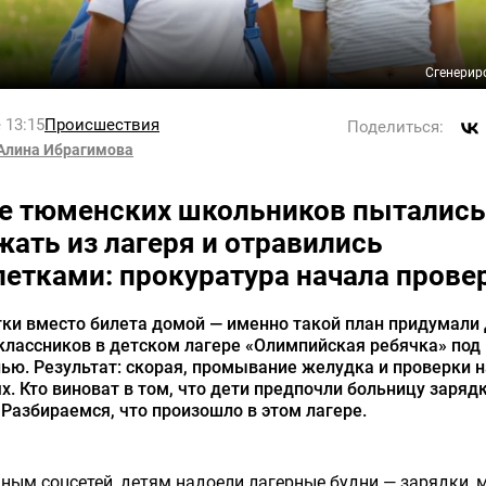
Сгенерир
 13:15
Происшествия
Поделиться:
Алина Ибрагимова
е тюменских школьников пытались
жать из лагеря и отравились
летками: прокуратура начала прове
ки вместо билета домой — именно такой план придумали
классников в детском лагере «Олимпийская ребячка» под
ю. Результат: скорая, промывание желудка и проверки н
х. Кто виноват в том, что дети предпочли больницу заряд
Разбираемся, что произошло в этом лагере.
ным соцсетей, детям надоели лагерные будни — зарядки, 