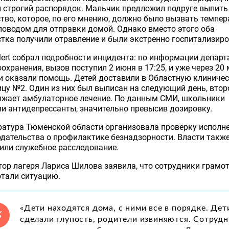
 строгий распорядок. Мальчик предложил подруге выпить
тво, которое, по его мнению, должно было вызвать темпер
поводом для отправки домой. Однако вместо этого оба
тка получили отравление и были экстренно госпитализир
ert собрал подробности инцидента: по информации депар
охранения, вызов поступил 2 июня в 17:25, и уже через 20
и оказали помощь. Детей доставили в Областную клиниче
цу №2. Один из них был выписан на следующий день, втор
лжает амбулаторное лечение. По данным СМИ, школьники
и антидепрессанты, значительно превысив дозировку.
ратура Тюменской области организовала проверку исполн
дательства о профилактике безнадзорности. Власти такж
или служебное расследование.
ор лагеря Лариса Шилова заявила, что сотрудники грамо
тали ситуацию.
«Дети находятся дома, с ними все в порядке. Дет
сделали глупость, родители извиняются. Сотруд