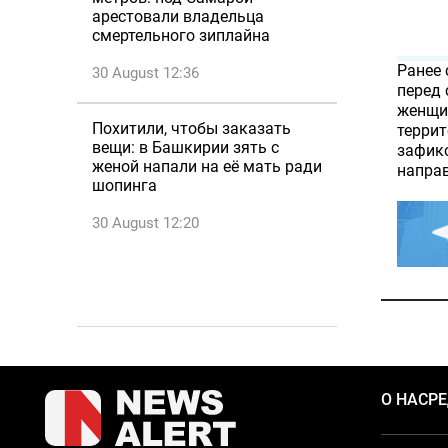
арестовали владельца
смертельного зиплайна
Ранее 
30 August 12:36
перед
женщин
Похитили, чтобы заказать
террит
вещи: в Башкирии зять с
зафикс
женой напали на её мать ради
направ
шопинга
30 August 12:20
О НАС
Р