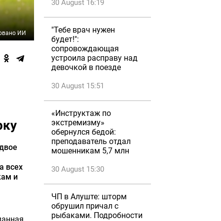
30 August 16:19
"Тебе врач нужен
овано ИИ
будет!":
сопровождающая
устроила расправу над
девочкой в поезде
30 August 15:51
«Инструктаж по
рку
экстремизму»
обернулся бедой:
преподаватель отдал
 двое
мошенникам 5,7 млн
а всех
30 August 15:30
кам и
ЧП в Алуште: шторм
обрушил причал с
рыбаками. Подробности
манная