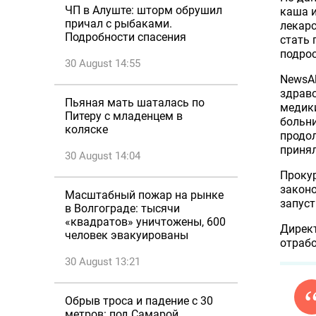
ЧП в Алуште: шторм обрушил
каша и
причал с рыбаками.
лекарс
Подробности спасения
стать 
подрос
30 August 14:55
NewsAl
здраво
Пьяная мать шаталась по
медик
Питеру с младенцем в
больни
коляске
продо
принял
30 August 14:04
Проку
законо
Масштабный пожар на рынке
запуст
в Волгограде: тысячи
«квадратов» уничтожены, 600
Директ
человек эвакуированы
отрабо
30 August 13:21
Обрыв троса и падение с 30
метров: под Самарой