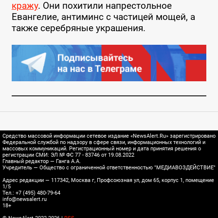
кражу
. Они похитили напрестольное
Евангелие, антиминс с частицей мощей, а
также серебряные украшения.
Средство массовой информации сетевое издание «NewsAlert.Ru» зарегистрировано
Федеральной службой по надзору в сфере связи, информационных технологий и
массовых коммуникаций. Регистрационный номер и дата принятия решения о
регистрации СМИ: ЭЛ № ФС 77 - 83746 от 19.08.2022
Главный редактор — Ганга А.А.
Учредитель — Общество с ограниченной ответственностью "МЕДИАВОЗДЕЙСТВИЕ"
Адрес редакции — 117342, Москва г, Профсоюзная ул, дом 65, корпус 1, помещение
1/5
Тел.: +7 (495) 480-79-64
info@newsalert.ru
18+