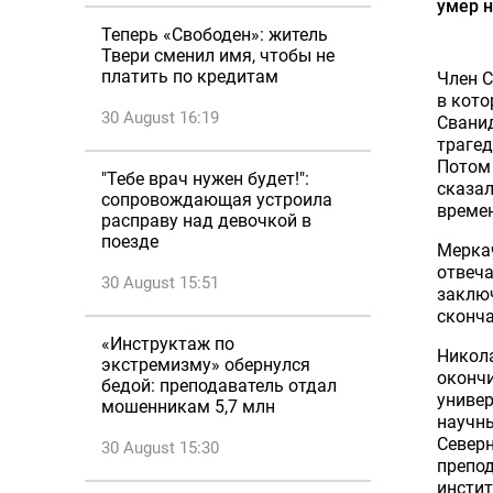
умер н
Теперь «Свободен»: житель
Твери сменил имя, чтобы не
платить по кредитам
Член С
в кот
30 August 16:19
Сванид
трагед
Потом 
"Тебе врач нужен будет!":
сказал
сопровождающая устроила
времен
расправу над девочкой в
поезде
Меркач
отвеча
30 August 15:51
заключ
сконча
«Инструктаж по
Никола
экстремизму» обернулся
окончи
бедой: преподаватель отдал
универ
мошенникам 5,7 млн
научны
Северн
30 August 15:30
препо
инстит