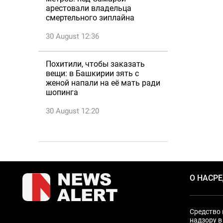
арестовали владельца
смертельного зиплайна
30 August 12:36
Похитили, чтобы заказать
вещи: в Башкирии зять с
женой напали на её мать ради
шопинга
30 August 12:20
О НАС
Р
Средство 
надзору в