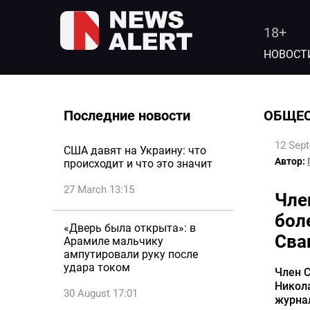
18+
НОВОСТ
Последние новости
ОБЩЕ
12 Sep
США давят на Украину: что
Автор:
происходит и что это значит
27 March 13:15
Чле
бол
«Дверь была открыта»: в
Сва
Арамиле мальчику
ампутировали руку после
удара током
Член С
Никола
30 August 17:01
журнал