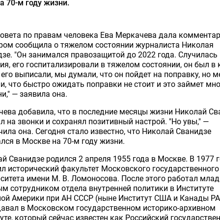
а 70-м году жизни.
овета по правам человека Ева Меркачева дала комментар
ором сообщила о тяжелом состоянии журналиста Николая
зе. "Он занимался правозащитой до 2022 года. Случилась
ия, его госпитализировали в тяжелом состоянии, он был в 
его выписали, мы думали, что он пойдет на поправку, но 
и, что быстро ожидать поправки не стоит и это займет мн
и," — заявила она.
ева добавила, что в последние месяцы жизни Николай Св
л на звонки и сохранял позитивный настрой. "Но увы," —
ила она. Сегодня стало известно, что Николай Сванидзе
лся в Москве на 70-м году жизни.
й Сванидзе родился 2 апреля 1955 года в Москве. В 1977 г
л исторический факультет Московского государственного
ситета имени М. В. Ломоносова. После этого работал мла
м сотрудником отдела внутренней политики в Институте
ой Америки при АН СССР (ныне Институт США и Канады РА
давал в Московском государственном историко-архивном
уте, который сейчас известен как Российский государстве