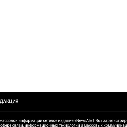
ЕДАКЦИЯ
массовой информации сетевое издание «NewsAlert.Ru» зарегистри
 сфере связи, информационных технологий и массовых коммуникац