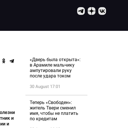
«Дверь была открыта»:
в Арамиле мальчику
ампутировали руку
после удара током
30 August 17:01
Теперь «Свободен»:
житель Твери сменил
болезни
имя, чтобы не платить
тник и
по кредитам
ии и