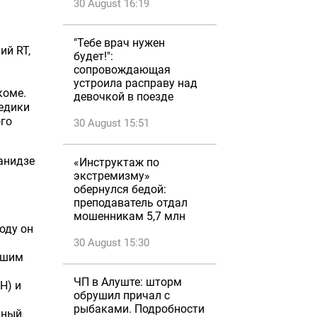
30 August 16:19
"Тебе врач нужен
ий RT,
будет!":
сопровождающая
устроила расправу над
коме.
девочкой в поезде
медики
ого
30 August 15:51
анидзе
«Инструктаж по
экстремизму»
обернулся бедой:
преподаватель отдал
мошенникам 5,7 млн
оду он
30 August 15:30
дшим
ЧП в Алуште: шторм
Н) и
обрушил причал с
рыбаками. Подробности
нный