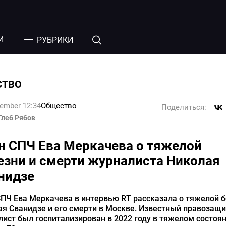
И
РУБРИКИ
СТВО
tember 12:34
Общество
Поделиться:
Глеб Рябов
н СПЧ Ева Меркачева о тяжелой
езни и смерти журналиста Николая
нидзе
ПЧ Ева Меркачева в интервью RT рассказала о тяжелой 
я Сванидзе и его смерти в Москве. Известный правозащи
ист был госпитализирован в 2022 году в тяжелом состоян