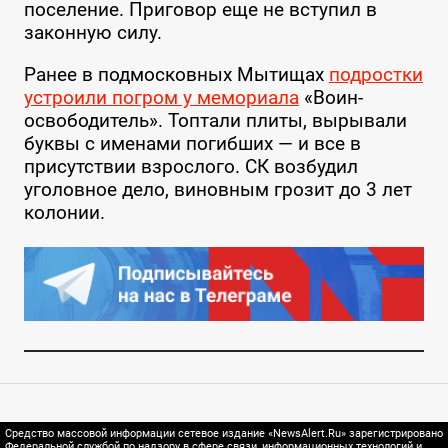
поселение. Приговор еще не вступил в
законную силу.
Ранее в подмосковных Мытищах
подростки
устроили погром у мемориала
«Воин-
освободитель». Топтали плиты, вырывали
буквы с именами погибших — и все в
присутствии взрослого. СК возбудил
уголовное дело, виновным грозит до 3 лет
колонии.
Средство массовой информации сетевое издание «NewsAlert.Ru» зарегистрировано
Федеральной службой по надзору в сфере связи, информационных технологий и