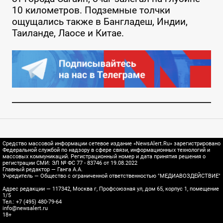
10 километров. Подземные толчки
ощущались также в Бангладеш, Индии,
Таиланде, Лаосе и Китае.
Средство массовой информации сетевое издание «NewsAlert.Ru» зарегистрировано
Федеральной службой по надзору в сфере связи, информационных технологий и
массовых коммуникаций. Регистрационный номер и дата принятия решения о
регистрации СМИ: ЭЛ № ФС 77 - 83746 от 19.08.2022
Главный редактор — Ганга А.А.
Учредитель — Общество с ограниченной ответственностью "МЕДИАВОЗДЕЙСТВИЕ"
Адрес редакции — 117342, Москва г, Профсоюзная ул, дом 65, корпус 1, помещение
1/5
Тел.: +7 (495) 480-79-64
info@newsalert.ru
18+