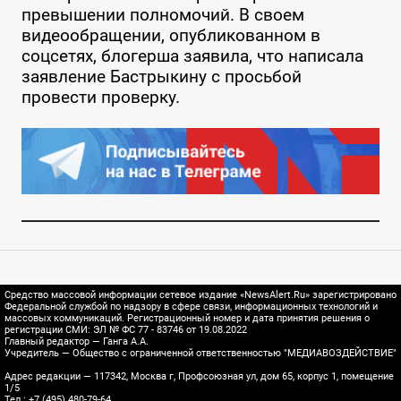
превышении полномочий. В своем
видеообращении, опубликованном в
соцсетях, блогерша заявила, что написала
заявление Бастрыкину с просьбой
провести проверку.
Средство массовой информации сетевое издание «NewsAlert.Ru» зарегистрировано
Федеральной службой по надзору в сфере связи, информационных технологий и
массовых коммуникаций. Регистрационный номер и дата принятия решения о
регистрации СМИ: ЭЛ № ФС 77 - 83746 от 19.08.2022
Главный редактор — Ганга А.А.
Учредитель — Общество с ограниченной ответственностью "МЕДИАВОЗДЕЙСТВИЕ"
Адрес редакции — 117342, Москва г, Профсоюзная ул, дом 65, корпус 1, помещение
1/5
Тел.: +7 (495) 480-79-64