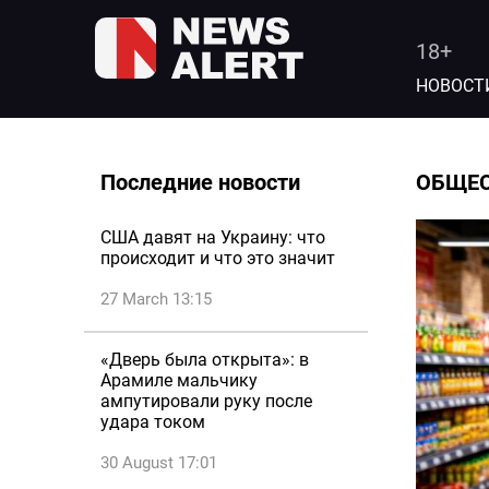
18+
НОВОСТ
Последние новости
ОБЩЕ
США давят на Украину: что
происходит и что это значит
27 March 13:15
«Дверь была открыта»: в
Арамиле мальчику
ампутировали руку после
удара током
30 August 17:01