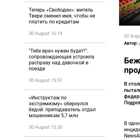
Теперь «Свободен»: житель
Твери сменил имя, чтобы не
платить по кредитам
30 August 16:19
02 Augu
Автор:
"Тебе врач нужен будет!":
сопровождающая устроила
Беж
расправу над девочкой в
про
поезде
30 August 15:51
В стол
пытали
федера
«Инструктаж по
Подроб
экстремизму» обернулся
бедой: преподаватель отдал
мошенникам 5,7 млн
В одно
30 August 15:30
инциде
NewsAl