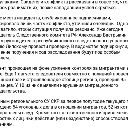
кулаками. Свидетели конфликта рассказали в соцсетях, что
сь разнимать их, позже нападавший успел скрыться.
с места инцидента, опубликованное подписчиками,
ировало лишь часть конфликта, уточнили очевидцы. Одн
хватило, чтобы ситуация получила резонанс. Уже сегодня
едатель Следственного комитета РФ Александр Бастрыкин
л руководителю республиканского следственного управле
ю Липскому провести проверку. В ведомстве подчеркнули,
ение поручения и ход расследования будут под особым
олем.
нт произошел на фоне усиления контроля за мигрантами 
е. Еще 1 августа следователи совместно с полицией прове
щной базе и стройплощадке столице региона, проверив 95
анцев. У 10 из них выявили нарушения миграционного
дательства.
ным регионального СУ СКР, за первое полугодие текущего 
дено 54 уголовных дела в отношении мигрантов, 52 из ко
правлены в суд. Кроме того, к ответственности привлечены
стных лиц, чьи действия (или бездействие) способствова
ениям.