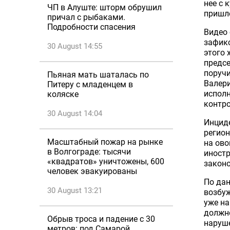
нее с 
ЧП в Алуште: шторм обрушил
пришло
причал с рыбаками.
Подробности спасения
Видео 
зафикс
30 August 14:55
этого 
предс
поручи
Пьяная мать шаталась по
Валери
Питеру с младенцем в
исполн
коляске
контр
30 August 14:04
Инциде
регион
Масштабный пожар на рынке
на ово
в Волгограде: тысячи
иностр
«квадратов» уничтожены, 600
законо
человек эвакуированы
По дан
30 August 13:21
возбуж
уже на
должно
Обрыв троса и падение с 30
наруш
метров: под Самарой