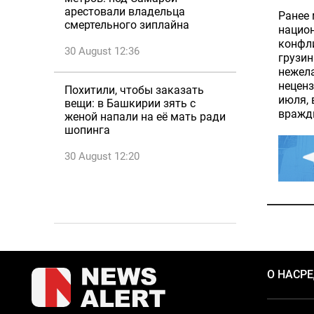
арестовали владельца
Ранее 
смертельного зиплайна
нацио
конфл
30 August 12:36
грузин
нежела
неценз
Похитили, чтобы заказать
июля, 
вещи: в Башкирии зять с
вражды
женой напали на её мать ради
шопинга
30 August 12:20
О НАС
Р