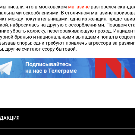
мы писали, что в московском
магазине
разгорелся сканда
нальными оскорблениями. В столичном магазине произош
икт между покупательницами: одна из женщин, представи
кой, набросилась на другую с оскорблениями. Поводом ст
ние убрать коляску, перегораживающую проход. Инцидент
урной бранью и национальными выпадами попал в соцсет
вызвав споры: одни требуют привлечь агрессора за разжи
, другие считают ссору бытовой.
ЕДАКЦИЯ