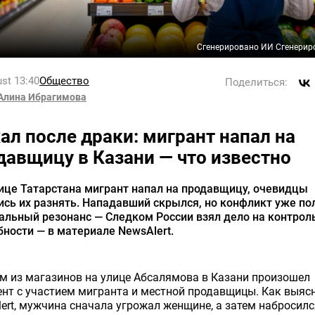
Сгенерировано ИИ Сгенерир
st 13:40
Общество
Поделиться:
Алина Ибрагимова
ал после драки: мигрант напал на
давщицу в Казани — что известно
ице Татарстана мигрант напал на продавщицу, очевидцы
сь их разнять. Нападавший скрылся, но конфликт уже по
льный резонанс — Следком России взял дело на контроль
ности — в материале NewsAlert.
м из магазинов на улице Абсалямова в Казани произошел
нт с участием мигранта и местной продавщицы. Как выяс
ert, мужчина сначала угрожал женщине, а затем набросилс