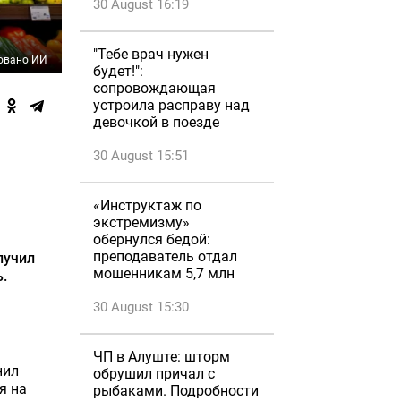
30 August 16:19
"Тебе врач нужен
овано ИИ
будет!":
сопровождающая
устроила расправу над
девочкой в поезде
30 August 15:51
«Инструктаж по
экстремизму»
обернулся бедой:
преподаватель отдал
лучил
мошенникам 5,7 млн
.
30 August 15:30
ЧП в Алуште: шторм
нил
обрушил причал с
я на
рыбаками. Подробности