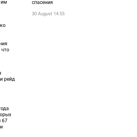
 им
спасения
30 August 14:55
ако
ния
 что
в
ли рейд
года
торых
 67
ли