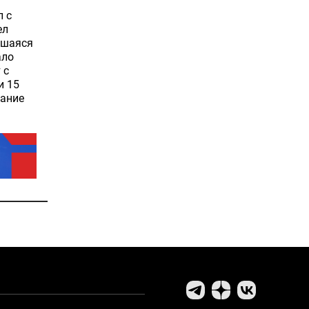
л с
ел
вшаяся
ало
 с
и 15
гание