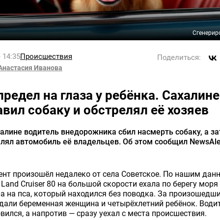
Сгенерир
 14:35
Происшествия
Поделиться:
Анастасия Иванова
предел на глаза у ребёнка. Сахалин
авил собаку и обстрелял её хозяев
алине водитель внедорожника сбил насмерть собаку, а з
лял автомобиль её владельцев. Об этом сообщил NewsAle
нт произошёл недалеко от села Советское. По нашим дан
 Land Cruiser 80 на большой скорости ехала по берегу моря
а на пса, который находился без поводка. За произошедш
али беременная женщина и четырёхлетний ребёнок. Водит
вился, а напротив — сразу уехал с места происшествия.