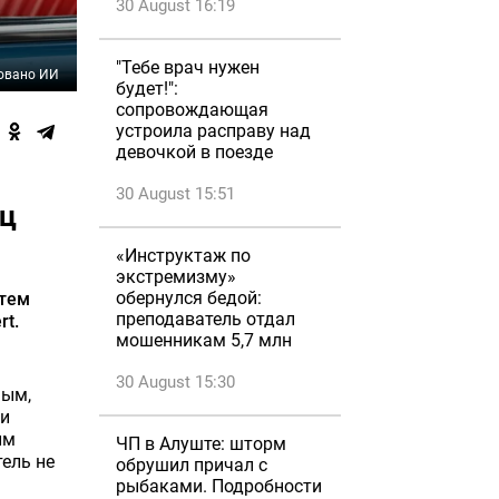
30 August 16:19
"Тебе врач нужен
овано ИИ
будет!":
сопровождающая
устроила расправу над
девочкой в поезде
30 August 15:51
ец
«Инструктаж по
экстремизму»
обернулся бедой:
атем
преподаватель отдал
rt.
мошенникам 5,7 млн
30 August 15:30
ным,
 и
им
ЧП в Алуште: шторм
ель не
обрушил причал с
рыбаками. Подробности