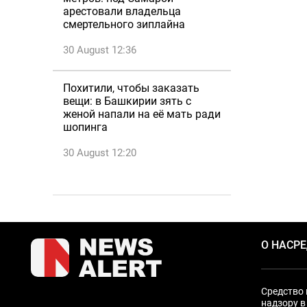
арестовали владельца
смертельного зиплайна
30 August 12:36
Похитили, чтобы заказать
вещи: в Башкирии зять с
женой напали на её мать ради
шопинга
30 August 12:20
О НАС
Р
Средство 
надзору в