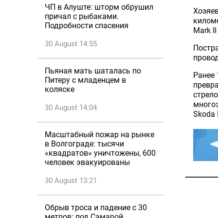
ЧП в Алуште: шторм обрушил
Хозяев
причал с рыбаками.
киломе
Подробности спасения
Mark I
30 August 14:55
Постра
провод
Пьяная мать шаталась по
Ранее 
Питеру с младенцем в
превра
коляске
стрел
многоэ
30 August 14:04
Skoda 
Масштабный пожар на рынке
в Волгограде: тысячи
«квадратов» уничтожены, 600
человек эвакуированы
30 August 13:21
Обрыв троса и падение с 30
метров: под Самарой