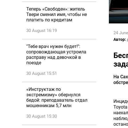
Теперь «Свободен»: житель
Твери сменил имя, чтобы не
платить по кредитам
30 August 16:19
24 June
Автор:
"Тебе врач нужен будет!":
сопровождающая устроила
Бес
расправу над девочкой в
зад
поезде
30 August 15:51
На Сах
обстре
«Инструктаж по
экстремизму» обернулся
бедой: преподаватель отдал
Инциде
мошенникам 5,7 млн
Toyota
наехал
30 August 15:30
наблюд
остано