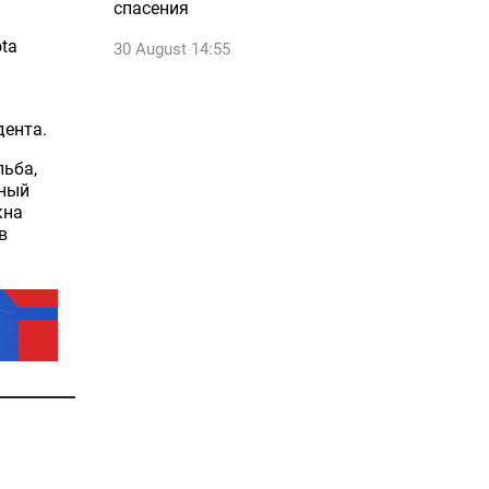
спасения
ta
30 August 14:55
дента.
льба,
тный
кна
в