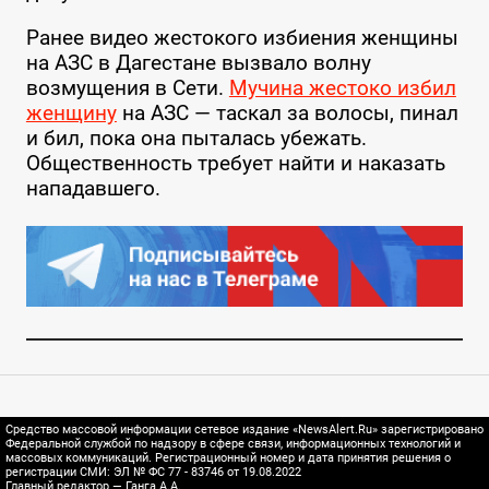
Ранее видео жестокого избиения женщины
на АЗС в Дагестане вызвало волну
возмущения в Сети.
Мучина жестоко избил
женщину
на АЗС — таскал за волосы, пинал
и бил, пока она пыталась убежать.
Общественность требует найти и наказать
нападавшего.
Средство массовой информации сетевое издание «NewsAlert.Ru» зарегистрировано
Федеральной службой по надзору в сфере связи, информационных технологий и
массовых коммуникаций. Регистрационный номер и дата принятия решения о
регистрации СМИ: ЭЛ № ФС 77 - 83746 от 19.08.2022
Главный редактор — Ганга А.А.