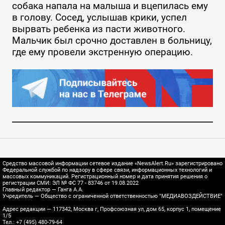
собака напала на малыша и вцепилась ему
в голову. Сосед, услышав крики, успел
вырвать ребенка из пасти животного.
Мальчик был срочно доставлен в больницу,
где ему провели экстренную операцию.
Средство массовой информации сетевое издание «NewsAlert.Ru» зарегистрировано
Федеральной службой по надзору в сфере связи, информационных технологий и
массовых коммуникаций. Регистрационный номер и дата принятия решения о
регистрации СМИ: ЭЛ № ФС 77 - 83746 от 19.08.2022
Главный редактор — Ганга А.А.
Учредитель — Общество с ограниченной ответственностью "МЕДИАВОЗДЕЙСТВИЕ"
Адрес редакции — 117342, Москва г, Профсоюзная ул, дом 65, корпус 1, помещение
1/5
Тел.: +7 (495) 480-79-64