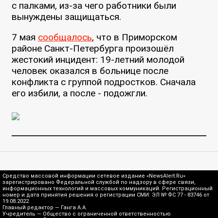
с палками, из-за чего работники были
вынуждены защищаться.
7 мая
сообщалось
, что в Приморском
районе Санкт-Петербурга произошёл
жестокий инцидент: 19-летний молодой
человек оказался в больнице после
конфликта с группой подростков. Сначала
его избили, а после - подожгли.
Средство массовой информации сетевое издание «NewsAlert.Ru»
зарегистрировано Федеральной службой по надзору в сфере связи,
информационных технологий и массовых коммуникаций. Регистрационный
номер и дата принятия решения о регистрации СМИ: ЭЛ № ФС 77 - 83746 от
19.08.2022
Главный редактор — Ганга А.А.
Учредитель — Общество с ограниченной ответственностью