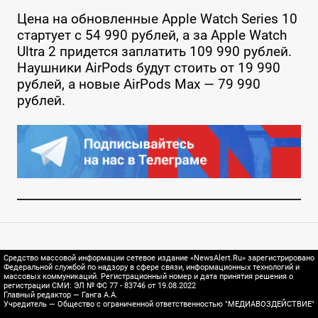
Цена на обновленные Apple Watch Series 10
стартует с 54 990 рублей, а за Apple Watch
Ultra 2 придется заплатить 109 990 рублей.
Наушники AirPods будут стоить от 19 990
рублей, а новые AirPods Max — 79 990
рублей.
Средство массовой информации сетевое издание «NewsAlert.Ru» зарегистрировано
Федеральной службой по надзору в сфере связи, информационных технологий и
массовых коммуникаций. Регистрационный номер и дата принятия решения о
регистрации СМИ: ЭЛ № ФС 77 - 83746 от 19.08.2022
Главный редактор — Ганга А.А.
Учредитель — Общество с ограниченной ответственностью "МЕДИАВОЗДЕЙСТВИЕ"