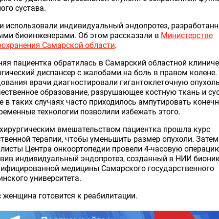
ого сустава.
и использовали индивидуальный эндопротез, разработан
ыми биоинженерами. Об этом рассказали в
Министерстве
оохранения Самарской области
.
няя пациентка обратилась в Самарский областной клинич
гический диспансер с жалобами на боль в правом колене.
ования врачи диагностировали гигантоклеточную опухол
ественное образование, разрушающее костную ткань и сус
 в таких случаях часто приходилось ампутировать конечн
ременные технологии позволили избежать этого.
 хирургическим вмешательством пациентка прошла курс
твенной терапии, чтобы уменьшить размер опухоли. Затем
листы Центра онкоортопедии провели 4-часовую операцию
вив индивидуальный эндопротез, созданный в НИИ бионик
нифицированной медицины Самарского государственного
нского университета.
 женщина готовится к реабилитации.