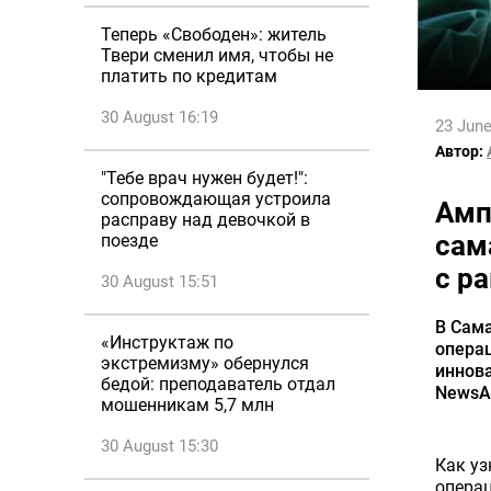
Теперь «Свободен»: житель
Твери сменил имя, чтобы не
платить по кредитам
30 August 16:19
23 June
Автор:
"Тебе врач нужен будет!":
сопровождающая устроила
Амп
расправу над девочкой в
сам
поезде
с р
30 August 15:51
В Сама
«Инструктаж по
опера
экстремизму» обернулся
иннова
бедой: преподаватель отдал
NewsAl
мошенникам 5,7 млн
30 August 15:30
Как уз
операц