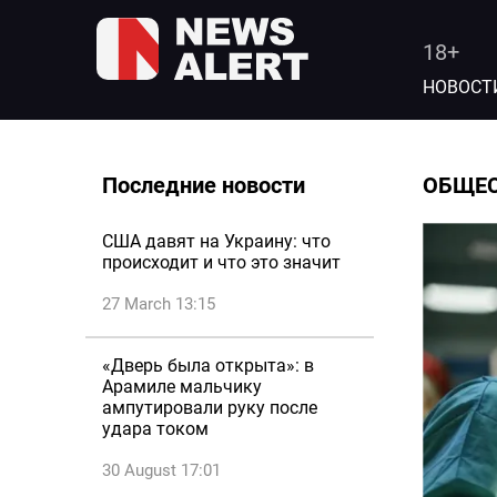
18+
НОВОСТ
Последние новости
ОБЩЕ
США давят на Украину: что
происходит и что это значит
27 March 13:15
«Дверь была открыта»: в
Арамиле мальчику
ампутировали руку после
удара током
30 August 17:01