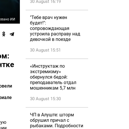
30 August 16:19
"Тебе врач нужен
овано ИИ
будет!":
сопровождающая
устроила расправу над
девочкой в поезде
30 August 15:51
ом:
нтке
«Инструктаж по
экстремизму»
обернулся бедой:
преподаватель отдал
овели
мошенникам 5,7 млн
риале
30 August 15:30
ЧП в Алуште: шторм
обрушил причал с
ную
рыбаками. Подробности
ции