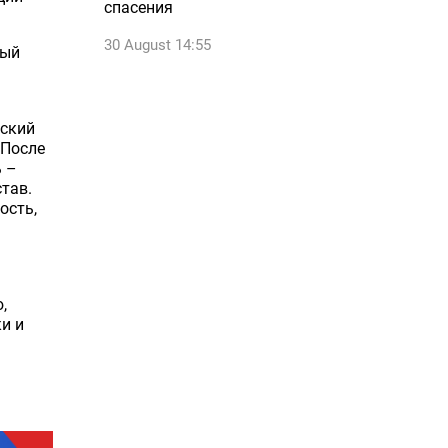
спасения
30 August 14:55
ный
еский
 После
ь –
тав.
ость,
,
и и