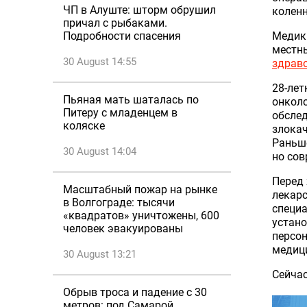
ЧП в Алуште: шторм обрушил
коленн
причал с рыбаками.
Медик
Подробности спасения
местн
30 August 14:55
здрав
28-лет
Пьяная мать шаталась по
онколо
Питеру с младенцем в
обслед
коляске
злокач
Раньше
30 August 14:04
но сов
Перед
Масштабный пожар на рынке
лекарс
в Волгограде: тысячи
специа
«квадратов» уничтожены, 600
устано
человек эвакуированы
персо
медици
30 August 13:21
Сейчас
Обрыв троса и падение с 30
метров: под Самарой