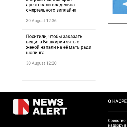
арестовали владельца
смертельного зиплайна
30 August 12:36
Похитили, чтобы заказать
вещи: в Башкирии зять с
женой напали на её мать ради
шопинга
30 August 12:20
О НАС
Р
Средство 
надзору в