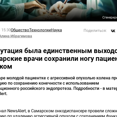
Сгенерир
 15:30
Общество
Технологии
Наука
Поделиться:
Алина Ибрагимова
утация была единственным выход
арские врачи сохранили ногу пацие
аком
ре молодой пациентке с агрессивной опухолью колена пр
цию по сохранению конечности с использованием
ционного российского эндопротеза. Подробности - в мате
ert.
нал NewsAlert, в Самарском онкодиспансере провели слож
ию по удалению агрессивной опухоли с сохранением функ