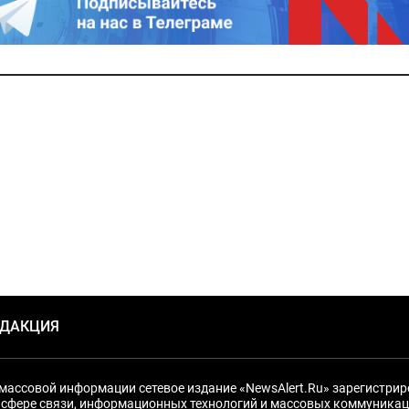
ЕДАКЦИЯ
массовой информации сетевое издание «NewsAlert.Ru» зарегистри
 сфере связи, информационных технологий и массовых коммуникац