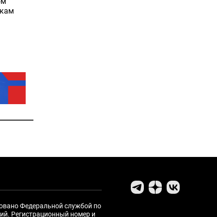
ом
окам
ровано Федеральной службой по
ий. Регистрационный номер и