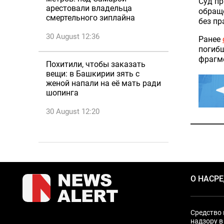
Суд пр
арестовали владельца
обращ
смертельного зиплайна
без пр
30 August 12:36
Ранее
погибш
фрагме
Похитили, чтобы заказать
вещи: в Башкирии зять с
женой напали на её мать ради
шопинга
30 August 12:20
О НАС
Р
Средство 
надзору в