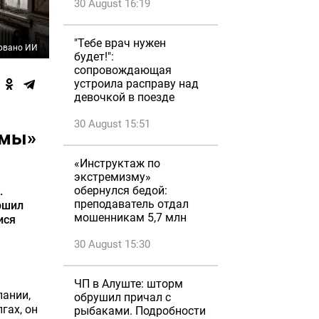
30 August 16:19
"Тебе врач нужен
овано ИИ
будет!":
сопровождающая
устроила расправу над
девочкой в поезде
30 August 15:51
рмы»
«Инструктаж по
экстремизму»
обернулся бедой:
.
преподаватель отдал
ршил
мошенникам 5,7 млн
ися
30 August 15:30
ЧП в Алуште: шторм
пании,
обрушил причал с
гах, он
рыбаками. Подробности