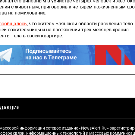
изнал его виновным в убийстве четырех человек и жесток
ении с животным, приговорив к четырем пожизненным ср
ава на помилование.
сообщалось
, что житель Брянской области расчленил тело
ей сожительницы и на протяжении трех месяцев хранил
нты тела в своей квартире.
ЕДАКЦИЯ
массовой информации сетевое издание «NewsAlert.Ru» зарегистри
 сфере связи, информационных технологий и массовых коммуникац