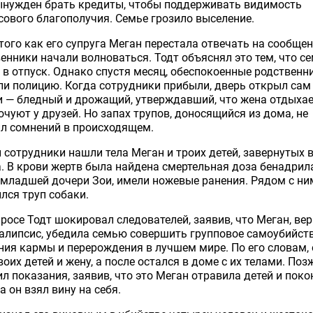
ынужден брать кредиты, чтобы поддерживать видимость
ового благополучия. Семье грозило выселение.
того как его супруга Меган перестала отвечать на сообщен
енники начали волноваться. Тодт объяснял это тем, что с
 в отпуск. Однако спустя месяц, обеспокоенные родственн
и полицию. Когда сотрудники прибыли, дверь открыл сам
 — бледный и дрожащий, утверждавший, что жена отдыхае
очуют у друзей. Но запах трупов, доносящийся из дома, не
л сомнений в происходящем.
 сотрудники нашли тела Меган и троих детей, завернутых 
. В крови жертв была найдена смертельная доза бенадрила,
младшей дочери Зои, имели ножевые ранения. Рядом с ни
лся труп собаки.
росе Тодт шокировал следователей, заявив, что Меган, ве
алипсис, убедила семью совершить групповое самоубийст
ия кармы и перерождения в лучшем мире. По его словам, 
воих детей и жену, а после остался в доме с их телами. Поз
л показания, заявив, что это Меган отравила детей и поко
 а он взял вину на себя.