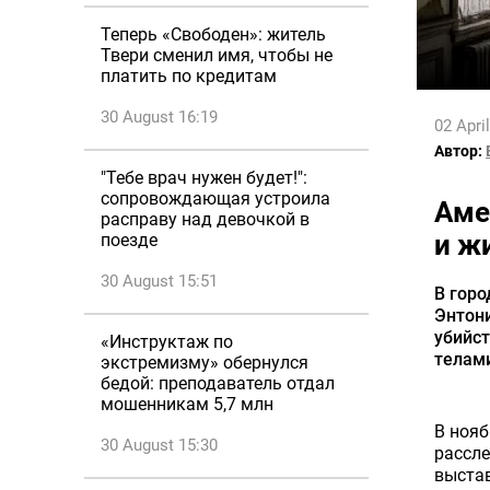
Теперь «Свободен»: житель
Твери сменил имя, чтобы не
платить по кредитам
30 August 16:19
02 Apri
Автор:
"Тебе врач нужен будет!":
сопровождающая устроила
Аме
расправу над девочкой в
и ж
поезде
30 August 15:51
В гор
Энтони
убийст
«Инструктаж по
телами
экстремизму» обернулся
бедой: преподаватель отдал
мошенникам 5,7 млн
В нояб
30 August 15:30
рассле
выстав