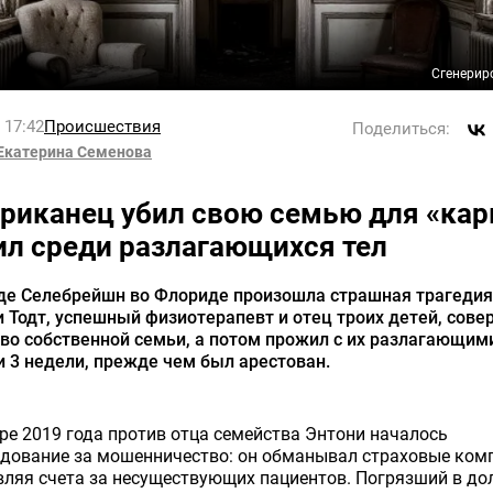
Сгенерир
l 17:42
Происшествия
Поделиться:
Екатерина Семенова
риканец убил свою семью для «ка
ил среди разлагающихся тел
оде Селебрейшн во Флориде произошла страшная трагедия
 Тодт, успешный физиотерапевт и отец троих детей, сове
во собственной семьи, а потом прожил с их разлагающим
 3 недели, прежде чем был арестован.
ре 2019 года против отца семейства Энтони началось
дование за мошенничество: он обманывал страховые ком
ляя счета за несуществующих пациентов. Погрязший в дол