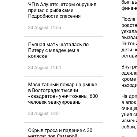
был в
ЧП в Алуште: шторм обрушил
финанс
причал с рыбаками.
Подробности спасения
После 
родств
30 August 14:55
уехала
вызвал
Энтони
Пьяная мать шаталась по
дети н
Питеру с младенцем в
остави
коляске
Внутри
30 August 14:04
одеяла
кроме 
Масштабный пожар на рынке
находи
в Волгограде: тысячи
На доп
«квадратов» уничтожены, 600
человек эвакуированы
в апок
очищен
30 August 13:21
убил с
измени
собой,
Обрыв троса и падение с 30
метров: под Самарой