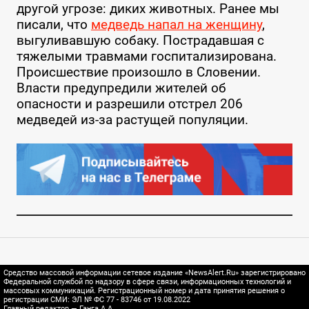
другой угрозе: диких животных. Ранее мы
писали, что
медведь напал на женщину
,
выгуливавшую собаку. Пострадавшая с
тяжелыми травмами госпитализирована.
Происшествие произошло в Словении.
Власти предупредили жителей об
опасности и разрешили отстрел 206
медведей из-за растущей популяции.
Средство массовой информации сетевое издание «NewsAlert.Ru» зарегистрировано
Федеральной службой по надзору в сфере связи, информационных технологий и
массовых коммуникаций. Регистрационный номер и дата принятия решения о
регистрации СМИ: ЭЛ № ФС 77 - 83746 от 19.08.2022
Главный редактор — Ганга А.А.