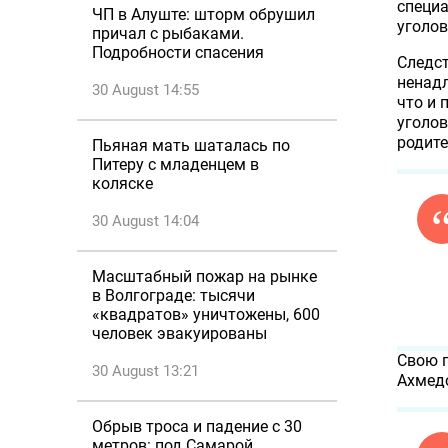
специа
ЧП в Алуште: шторм обрушил
уголов
причал с рыбаками.
Подробности спасения
Следст
ненад
30 August 14:55
что и 
уголов
родите
Пьяная мать шаталась по
Питеру с младенцем в
коляске
30 August 14:04
Масштабный пожар на рынке
в Волгограде: тысячи
«квадратов» уничтожены, 600
человек эвакуированы
Свою 
30 August 13:21
Ахмедо
Обрыв троса и падение с 30
метров: под Самарой