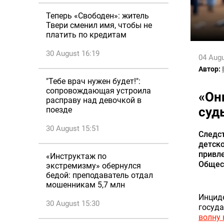
Теперь «Свободен»: житель
Твери сменил имя, чтобы не
платить по кредитам
30 August 16:19
04 Augu
Автор:
"Тебе врач нужен будет!":
сопровождающая устроила
«Он
расправу над девочкой в
суд
поезде
30 August 15:51
Следс
детск
привле
«Инструктаж по
Общес
экстремизму» обернулся
бедой: преподаватель отдал
мошенникам 5,7 млн
Инциде
30 August 15:30
госуда
волну 