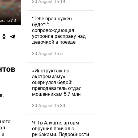
30 August 16:19
"Тебе врач нужен
овано ИИ
будет!":
сопровождающая
устроила расправу над
девочкой в поезде
30 August 15:51
нтов
«Инструктаж по
экстремизму»
обернулся бедой:
преподаватель отдал
мошенникам 5,7 млн
а.
30 August 15:30
нного
ЧП в Алуште: шторм
ал
обрушил причал с
 в
рыбаками. Подробности