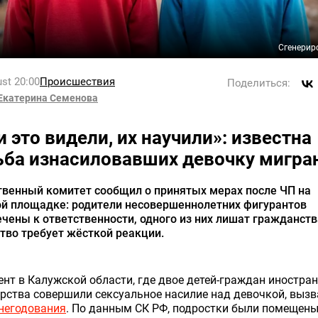
Сгенерир
st 20:00
Происшествия
Поделиться:
Екатерина Семенова
и это видели, их научили»: известна
ьба изнасиловавших девочку мигра
твенный комитет сообщил о принятых мерах после ЧП на
ой площадке: родители несовершеннолетних фигурантов
чены к ответственности, одного из них лишат гражданств
тво требует жёсткой реакции.
нт в Калужской области, где двое детей-граждан иностра
рства совершили сексуальное насилие над девочкой, вызв
негодования
. По данным СК РФ, подростки были помещены