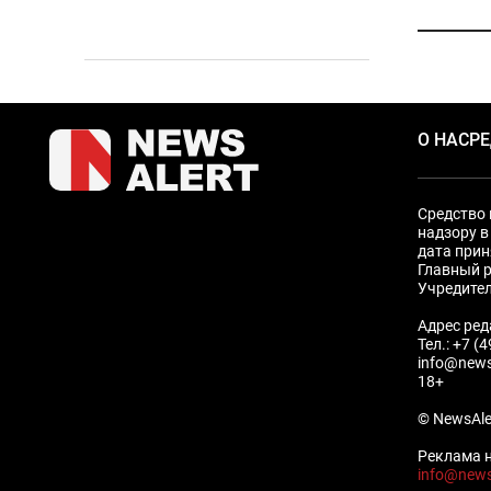
О НАС
Р
Средство 
надзору в
дата прин
Главный р
Учредите
Адрес ред
Тел.: +7 (
info@news
18+
© NewsAle
Реклама н
info@news