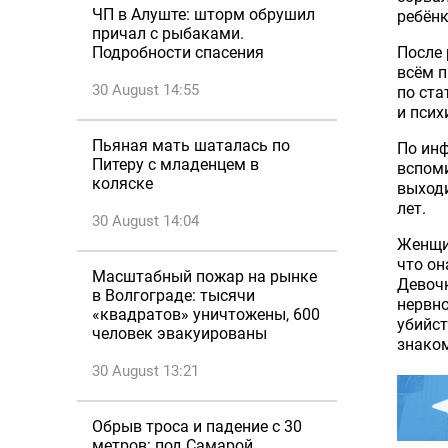
ЧП в Алуште: шторм обрушил
ребёнк
причал с рыбаками.
После 
Подробности спасения
всём п
30 August 14:55
по ста
и псих
Пьяная мать шаталась по
По инф
Питеру с младенцем в
вспоми
коляске
выходи
лет.
30 August 14:04
Женщин
что он
Масштабный пожар на рынке
Девочк
в Волгограде: тысячи
нервно
«квадратов» уничтожены, 600
убийст
человек эвакуированы
знаком
30 August 13:21
Обрыв троса и падение с 30
метров: под Самарой