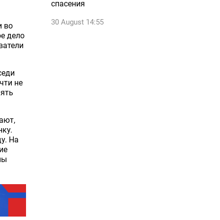
спасения
30 August 14:55
и во
ое дело
ватели
седи
чти не
пять
ают,
нку.
у. На
ие
ны