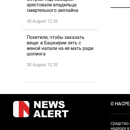
арестовали владельца
смертельного зиплайна
30 August 12:36
Похитили, чтобы заказать
вещи: в Башкирии зять с
женой напали на её мать ради
шопинга
30 August 12:20
О НАС
Р
Средство 
надзору в