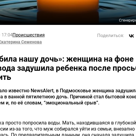
Сгенерир
 17:04
Происшествия
Поделиться:
Екатерина Семенова
убила нашу дочь»: женщина на фоне
вода задушила ребенка после прос
ить
ало известно NewsAlert, в Подмосковье женщина задушил
а в ванной пятилетнюю дочь. Причиной стал бытовой кон
м и, по её словам, “эмоциональный срыв”.
а просто попросила воды. Мать, находившаяся в глубокой
сии из-за того, что муж собирался уйти из семьи, внезапно
ась. По предварительным данным, она сначала задушила