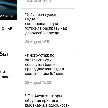
30 August 16:19
"Тебе врач нужен
овано ИИ
будет!":
сопровождающая
устроила расправу над
девочкой в поезде
30 August 15:51
ьбы
«Инструктаж по
экстремизму»
обернулся бедой:
преподаватель отдал
а и
мошенникам 5,7 млн
фликт
30 August 15:30
ЧП в Алуште: шторм
обрушил причал с
рыбаками. Подробности