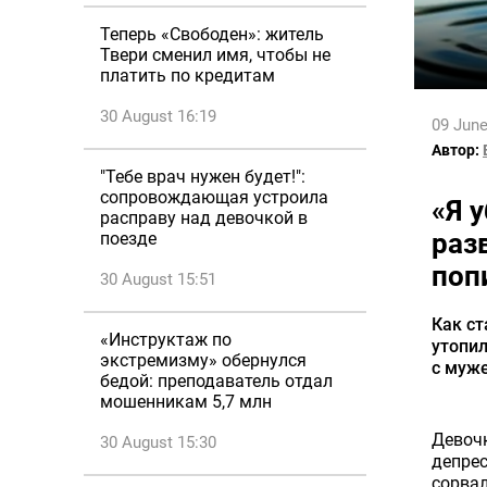
Теперь «Свободен»: житель
Твери сменил имя, чтобы не
платить по кредитам
30 August 16:19
09 June
Автор:
"Тебе врач нужен будет!":
сопровождающая устроила
«Я 
расправу над девочкой в
раз
поезде
поп
30 August 15:51
Как ст
«Инструктаж по
утопил
экстремизму» обернулся
с муже
бедой: преподаватель отдал
мошенникам 5,7 млн
Девочк
30 August 15:30
депрес
сорвал