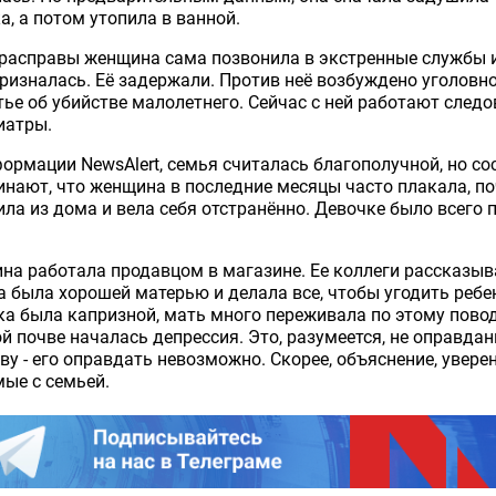
а, а потом утопила в ванной.
расправы женщина сама позвонила в экстренные службы 
ризналась. Её задержали. Против неё возбуждено уголовн
тье об убийстве малолетнего. Сейчас с ней работают следо
иатры.
ормации NewsAlert, семья считалась благополучной, но со
нают, что женщина в последние месяцы часто плакала, по
ла из дома и вела себя отстранённо. Девочке было всего 
а работала продавцом в магазине. Ее коллеги рассказыв
а была хорошей матерью и делала все, чтобы угодить ребе
а была капризной, мать много переживала по этому повод
й почве началась депрессия. Это, разумеется, не оправдан
ву - его оправдать невозможно. Скорее, объяснение, увере
ые с семьей.