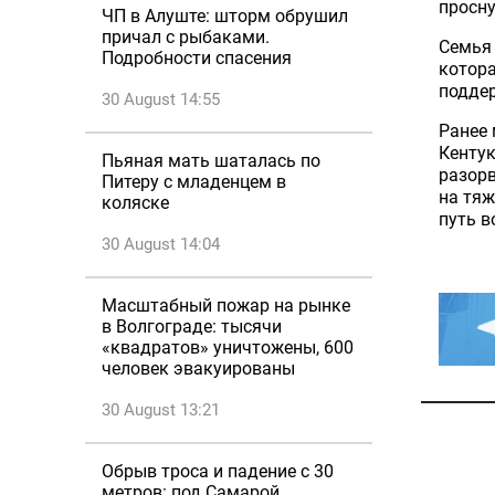
просну
ЧП в Алуште: шторм обрушил
причал с рыбаками.
Семья 
Подробности спасения
котора
поддер
30 August 14:55
Ранее
Кентук
Пьяная мать шаталась по
разорв
Питеру с младенцем в
на тяж
коляске
путь в
30 August 14:04
Масштабный пожар на рынке
в Волгограде: тысячи
«квадратов» уничтожены, 600
человек эвакуированы
30 August 13:21
Обрыв троса и падение с 30
метров: под Самарой