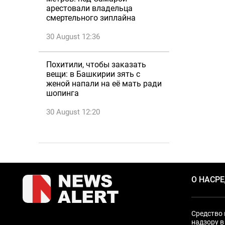
арестовали владельца
смертельного зиплайна
30 August 12:36
Похитили, чтобы заказать
вещи: в Башкирии зять с
женой напали на её мать ради
шопинга
30 August 12:20
О НАС
Р
Средство 
надзору в