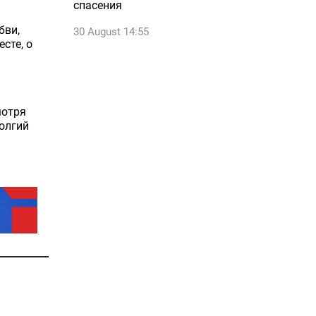
спасения
бви,
30 August 14:55
сте, о
мотря
олгий