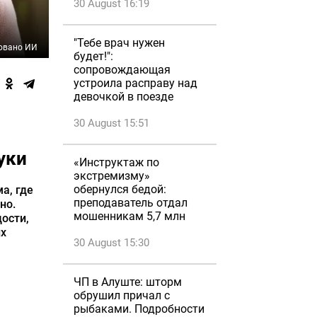
30 August 16:19
"Тебе врач нужен
овано ИИ
будет!":
сопровождающая
устроила расправу над
девочкой в поезде
30 August 15:51
уки
«Инструктаж по
экстремизму»
обернулся бедой:
а, где
преподаватель отдал
но.
мошенникам 5,7 млн
дости,
их
30 August 15:30
ЧП в Алуште: шторм
обрушил причал с
рыбаками. Подробности