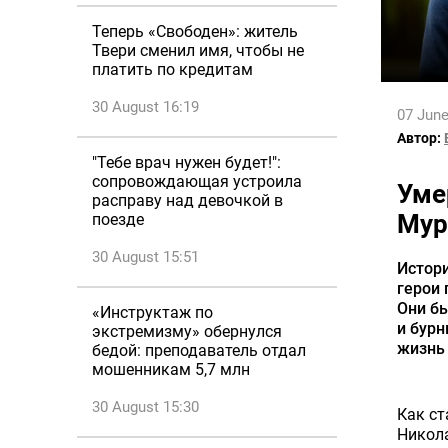
Теперь «Свободен»: житель
Твери сменил имя, чтобы не
платить по кредитам
30 August 16:19
07 June
Автор:
"Тебе врач нужен будет!":
сопровождающая устроила
Уме
расправу над девочкой в
Мур
поезде
30 August 15:51
Истори
герои 
Они бы
«Инструктаж по
и бурн
экстремизму» обернулся
жизнь 
бедой: преподаватель отдал
мошенникам 5,7 млн
30 August 15:30
Как ст
Никола