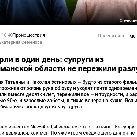
Сгенерир
 16:40
Происшествия
Поделиться:
Екатерина Семенова
рли в один день: супруги из
манской области не пережили разл
я Татьяны и Николая Устиновых — будто из старого фильм
проживают жизнь рука об руку и уходят почти одновремен
ли вместе десятки лет, пережили всё — и трудности, и ра
ые 90-е, и взрослые заботы, и тихие вечера на кухне. Вся 
была выстроена друг вокруг друга.
ало известно NewsAlert, 4 июня не стало Татьяны. Ее супруг
й держался, как мог. Но уже утром следующего дня он не