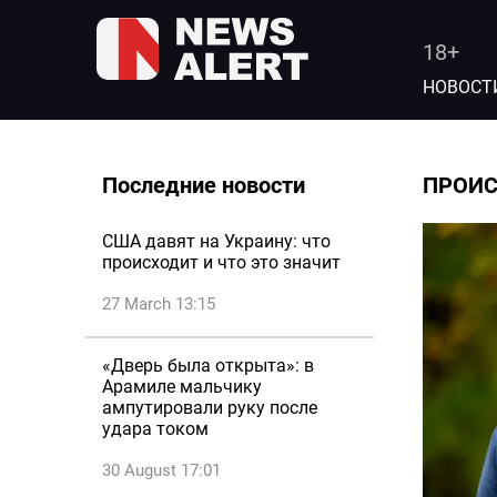
18+
НОВОСТ
Последние новости
ПРОИ
США давят на Украину: что
происходит и что это значит
27 March 13:15
«Дверь была открыта»: в
Арамиле мальчику
ампутировали руку после
удара током
30 August 17:01