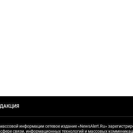
ЕДАКЦИЯ
массовой информации сетевое издание «NewsAlert.Ru» зарегистри
 сфере связи, информационных технологий и массовых коммуникац