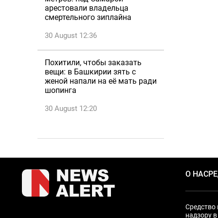
арестовали владельца
смертельного зиплайна
30 August 12:36
Похитили, чтобы заказать
вещи: в Башкирии зять с
женой напали на её мать ради
шопинга
30 August 12:20
О НАС
Р
Средство 
надзору в