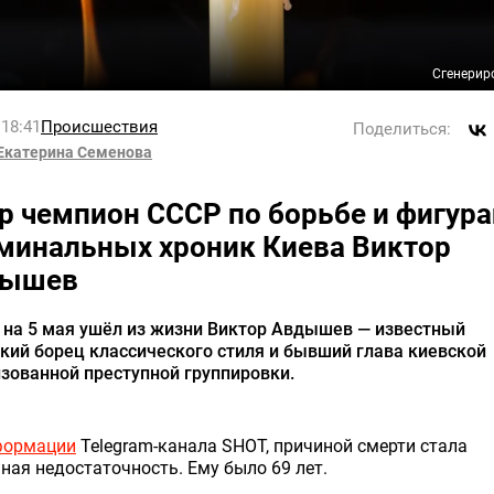
Сгенерир
 18:41
Происшествия
Поделиться:
Екатерина Семенова
р чемпион СССР по борьбе и фигура
минальных хроник Киева Виктор
дышев
 на 5 мая ушёл из жизни Виктор Авдышев — известный
кий борец классического стиля и бывший глава киевской
зованной преступной группировки.
формации
Telegram-канала SHOT, причиной смерти стала
ная недостаточность. Ему было 69 лет.