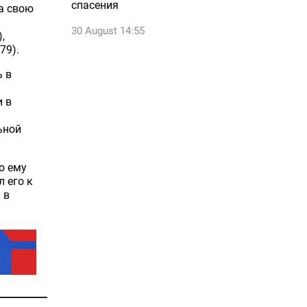
спасения
а свою
30 August 14:55
,
79).
ь в
и в
ьной
о ему
 его к
 в