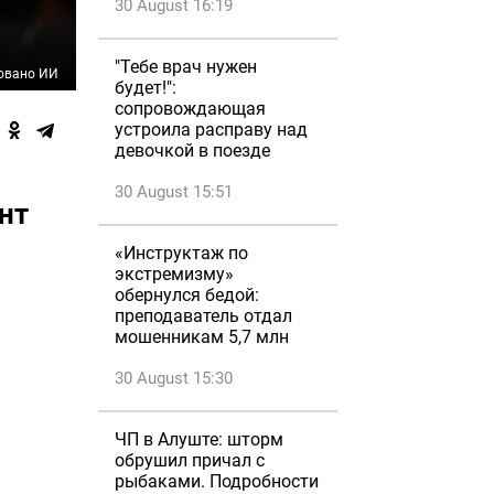
30 August 16:19
"Тебе врач нужен
овано ИИ
будет!":
сопровождающая
устроила расправу над
девочкой в поезде
30 August 15:51
нт
«Инструктаж по
экстремизму»
обернулся бедой:
преподаватель отдал
мошенникам 5,7 млн
30 August 15:30
ЧП в Алуште: шторм
обрушил причал с
рыбаками. Подробности