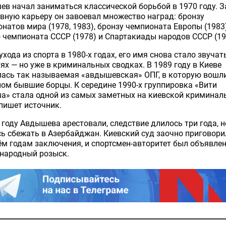
в начал заниматься классической борьбой в 1970 году. З
вную карьеру он завоевал множество наград: бронзу
натов мира (1978, 1983), бронзу чемпионата Европы (1983)
 чемпионата СССР (1978) и Спартакиады народов СССР (19
ухода из спорта в 1980-х годах, его имя снова стало звучат
ях — но уже в криминальных сводках. В 1989 году в Киеве
ась так называемая «авдышевская» ОПГ, в которую вошл
ом бывшие борцы. К середине 1990-х группировка «Вити
а» стала одной из самых заметных на киевской криминал
 пишет источник.
 году Авдышева арестовали, следствие длилось три года, н
ь сбежать в Азербайджан. Киевский суд заочно приговорил
м годам заключения, и спортсмен-авторитет был объявлен
народный розыск.