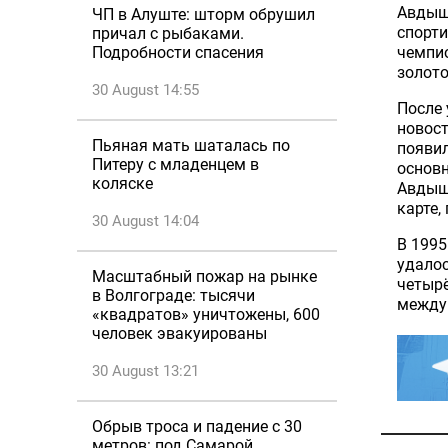
Авдыше
ЧП в Алуште: шторм обрушил
спорти
причал с рыбаками.
чемпио
Подробности спасения
золото
30 August 14:55
После 
новост
Пьяная мать шаталась по
появил
Питеру с младенцем в
основн
коляске
Авдыш
карте,
30 August 14:04
В 1995
удалос
Масштабный пожар на рынке
четырё
в Волгограде: тысячи
между
«квадратов» уничтожены, 600
человек эвакуированы
30 August 13:21
Обрыв троса и падение с 30
метров: под Самарой