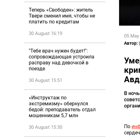
Теперь «Свободен»: житель
Твери сменил имя, чтобы не
платить по кредитам
30 August 16:19
05 May
Автор:
"Тебе врач нужен будет!":
сопровождающая устроила
Уме
расправу над девочкой в
кри
поезде
Ав
30 August 15:51
В ночь
«Инструктаж по
советс
экстремизму» обернулся
органи
бедой: преподаватель отдал
мошенникам 5,7 млн
По
ин
30 August 15:30
сердеч