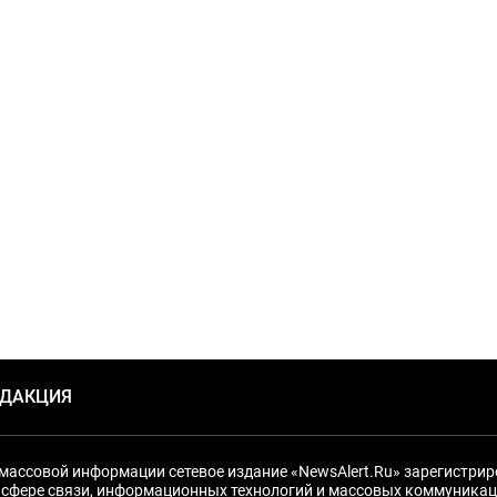
ЕДАКЦИЯ
массовой информации сетевое издание «NewsAlert.Ru» зарегистри
 сфере связи, информационных технологий и массовых коммуникац