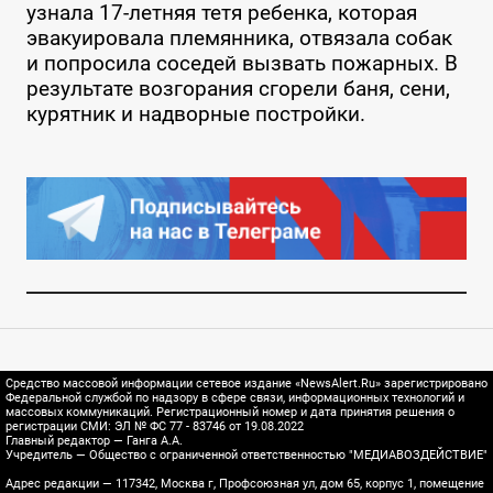
узнала 17-летняя тетя ребенка, которая
эвакуировала племянника, отвязала собак
и попросила соседей вызвать пожарных. В
результате возгорания сгорели баня, сени,
курятник и надворные постройки.
Средство массовой информации сетевое издание «NewsAlert.Ru» зарегистрировано
Федеральной службой по надзору в сфере связи, информационных технологий и
массовых коммуникаций. Регистрационный номер и дата принятия решения о
регистрации СМИ: ЭЛ № ФС 77 - 83746 от 19.08.2022
Главный редактор — Ганга А.А.
Учредитель — Общество с ограниченной ответственностью "МЕДИАВОЗДЕЙСТВИЕ"
Адрес редакции — 117342, Москва г, Профсоюзная ул, дом 65, корпус 1, помещение