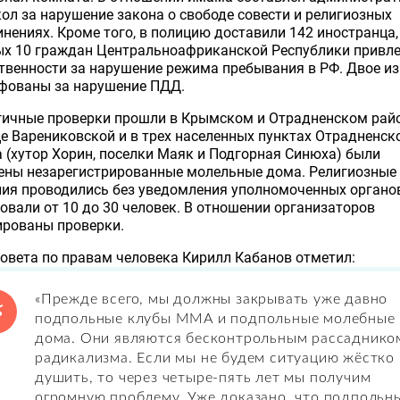
ол за нарушение закона о свободе совести и религиозных
нениях. Кроме того, в полицию доставили 142 иностранца,
ых 10 граждан Центральноафриканской Республики привл
твенности за нарушение режима пребывания в РФ. Двое из
фованы за нарушение ПДД.
гичные проверки прошли в Крымском и Отрадненском райо
е Варениковской и в трех населенных пунктах Отрадненск
 (хутор Хорин, поселки Маяк и Подгорная Синюха) были
ены незарегистрированные молельные дома. Религиозные
ия проводились без уведомления уполномоченных органов
овали от 10 до 30 человек. В отношении организаторов
ированы проверки.
овета по правам человека Кирилл Кабанов отметил:
«Прежде всего, мы должны закрывать уже давно
подпольные клубы ММА и подпольные молебные
дома. Они являются бесконтрольным рассаднико
радикализма. Если мы не будем ситуацию жёстко
душить, то через четыре-пять лет мы получим
огромную проблему. Уже доказано, что подпольн