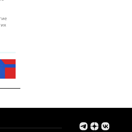
гие
тих