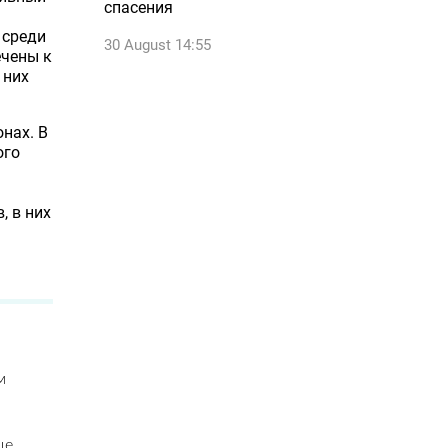
спасения
 среди
30 August 14:55
ечены к
 них
нах. В
ого
, в них
м
ые