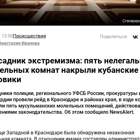
Сгенерир
 13:06
Происшествия
Поделиться:
Анастасия Иванова
садник экстремизма: пять нелегал
ельных комнат накрыли кубанские
овики
ники полиции, регионального УФСБ России, прокуратуры 
рдии провели рейд в Краснодаре и районах края, в ходе к
ли пять мусульманских молельных помещений, действова
ниями законодательства. Об этом сообщило NewsAlert.
це Западной в Краснодаре была обнаружена незаконная
ьная комната. В отношении имама составлен администра