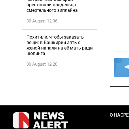
арестовали владельца
смертельного зиплайна
30 August 12:36
Похитили, чтобы заказать
вещи: в Башкирии зять с
женой напали на её мать ради
шопинга
30 August 12:20
О НАС
Р