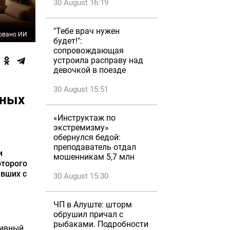
30 August 16:19
"Тебе врач нужен
овано ИИ
будет!":
сопровождающая
устроила расправу над
девочкой в поезде
30 August 15:51
ьных
«Инструктаж по
экстремизму»
обернулся бедой:
преподаватель отдал
и
мошенникам 5,7 млн
оторого
вших с
30 August 15:30
ЧП в Алуште: шторм
обрушил причал с
рыбаками. Подробности
тивный