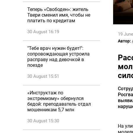
Теперь «Свободен»: житель
Твери сменил имя, чтобы не
платить по кредитам
30 August 16:19
19 June
Автор:
"Тебе врач нужен будет!":
сопровождающая устроила
Рас
расправу над девочкой в
мол
поезде
сил
30 August 15:51
Сотруд
«Инструктаж по
Росгва
экстремизму» обернулся
выяви
бедой: преподаватель отдал
наруше
мошенникам 5,7 млн
30 August 15:30
На ули
молел