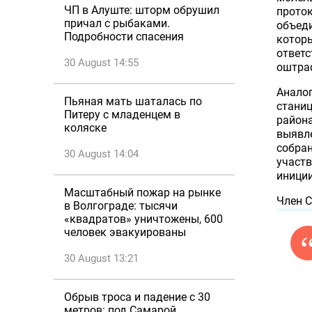
ЧП в Алуште: шторм обрушил
проток
причал с рыбаками.
объеди
Подробности спасения
котор
ответс
30 August 14:55
оштра
Анало
Пьяная мать шаталась по
станиц
Питеру с младенцем в
района
коляске
выявл
собран
30 August 14:04
участв
иници
Масштабный пожар на рынке
Член С
в Волгограде: тысячи
«квадратов» уничтожены, 600
человек эвакуированы
30 August 13:21
Обрыв троса и падение с 30
метров: под Самарой