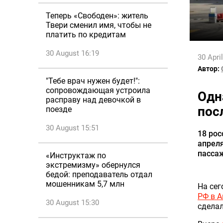
Теперь «Свободен»: житель
Твери сменил имя, чтобы не
платить по кредитам
30 August 16:19
30 Apri
Автор:
"Тебе врач нужен будет!":
сопровождающая устроила
Одн
расправу над девочкой в
пос
поезде
30 August 15:51
18 рос
апреля
пассаж
«Инструктаж по
экстремизму» обернулся
бедой: преподаватель отдал
мошенникам 5,7 млн
На сег
РФ в А
30 August 15:30
сделал