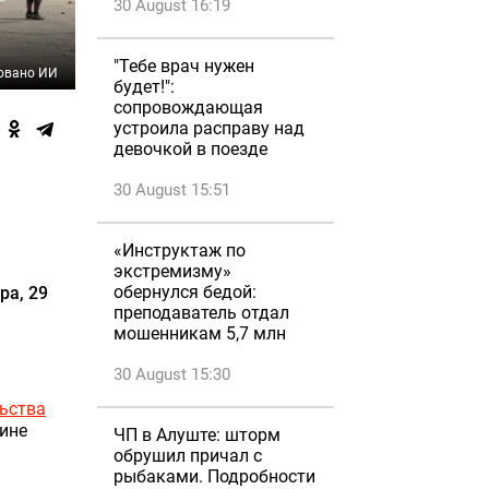
30 August 16:19
"Тебе врач нужен
овано ИИ
будет!":
сопровождающая
устроила расправу над
девочкой в поезде
30 August 15:51
«Инструктаж по
экстремизму»
обернулся бедой:
ра, 29
преподаватель отдал
мошенникам 5,7 млн
30 August 15:30
ьства
щине
ЧП в Алуште: шторм
обрушил причал с
рыбаками. Подробности