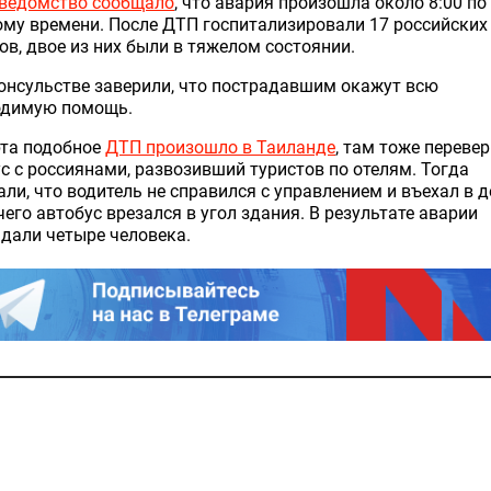
ведомство сообщало
, что авария произошла около 8:00 по
му времени. После ДТП госпитализировали 17 российских
ов, двое из них были в тяжелом состоянии.
онсульстве заверили, что пострадавшим окажут всю
одимую помощь.
рта подобное
ДТП произошло в Таиланде
, там тоже переве
с с россиянами, развозивший туристов по отелям. Тогда
ли, что водитель не справился с управлением и въехал в д
чего автобус врезался в угол здания. В результате аварии
дали четыре человека.