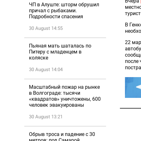
Вчера
ЧП в Алуште: шторм обрушил
местно
причал с рыбаками.
турист
Подробности спасения
В Генк
30 August 14:55
необх
22 ма
Пьяная мать шаталась по
автобу
Питеру с младенцем в
сообща
коляске
после 
постра
30 August 14:04
Масштабный пожар на рынке
в Волгограде: тысячи
«квадратов» уничтожены, 600
человек эвакуированы
30 August 13:21
Обрыв троса и падение с 30
метров: под Самарой