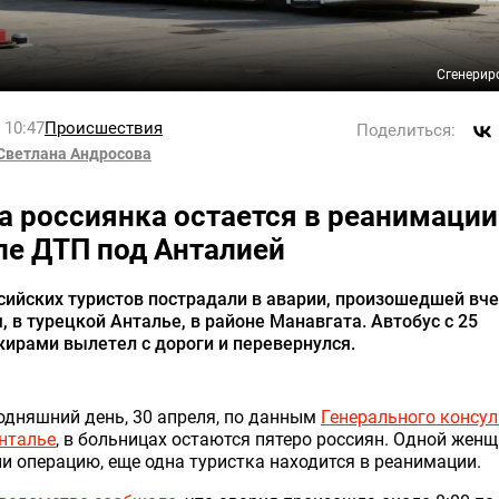
Сгенерир
l 10:47
Происшествия
Поделиться:
Светлана Андросова
а россиянка остается в реанимации
ле ДТП под Анталией
сийских туристов пострадали в аварии, произошедшей вче
, в турецкой Анталье, в районе Манавгата. Автобус с 25
ирами вылетел с дороги и перевернулся.
одняшний день, 30 апреля, по данным
Генерального консул
нталье
, в больницах остаются пятеро россиян. Одной жен
и операцию, еще одна туристка находится в реанимации.