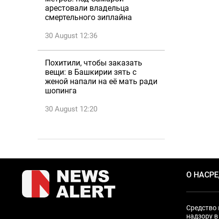
арестовали владельца
смертельного зиплайна
30 August 12:36
Похитили, чтобы заказать
вещи: в Башкирии зять с
женой напали на её мать ради
шопинга
30 August 12:20
О НАС
Р
Средство 
надзору в