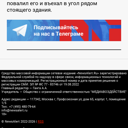
повалил его и въехал в угол рядом
стоящего здания.
Средство массовой информации сетевое издание «NewsAlert.Ru» зарегистрировано
Федеральной службой по надзору в сфере связи, информационных технологий и
массовых коммуникаций. Регистрационный номер и дата принятия решения о
регистрации СМИ: ЭЛ № ФС 77 - 83746 от 19.08.2022
Главный редактор — Ганга А.А.
Учредитель — Общество с ограниченной ответственностью "МЕДИАВОЗДЕЙСТВИЕ"
Адрес редакции — 117342, Москва г, Профсоюзная ул, дом 65, корпус 1, помещение
1/5
Тел.: +7 (495) 480-79-64
info@newsalert.ru
18+
© NewsAlert 2022-2026 |
RSS