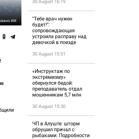
30 August 16:19
"Тебе врач нужен
овано ИИ
будет!":
сопровождающая
устроила расправу над
девочкой в поезде
30 August 15:51
е
«Инструктаж по
экстремизму»
обернулся бедой:
ие
преподаватель отдал
мошенникам 5,7 млн
30 August 15:30
общили
ЧП в Алуште: шторм
обрушил причал с
рыбаками. Подробности