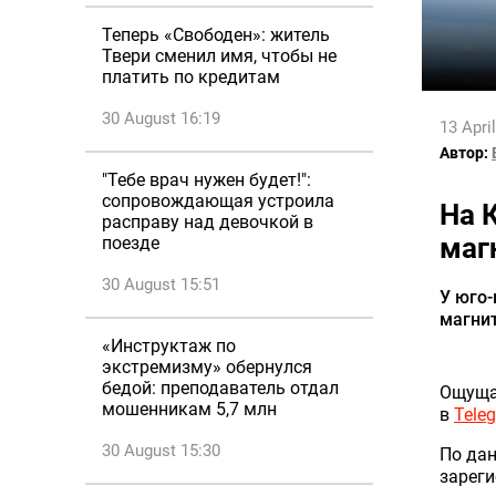
Теперь «Свободен»: житель
Твери сменил имя, чтобы не
платить по кредитам
30 August 16:19
13 Apri
Автор:
"Тебе врач нужен будет!":
сопровождающая устроила
На 
расправу над девочкой в
маг
поезде
30 August 15:51
У юго
магнит
«Инструктаж по
экстремизму» обернулся
бедой: преподаватель отдал
Ощуща
мошенникам 5,7 млн
в
Tele
30 August 15:30
По дан
зареги