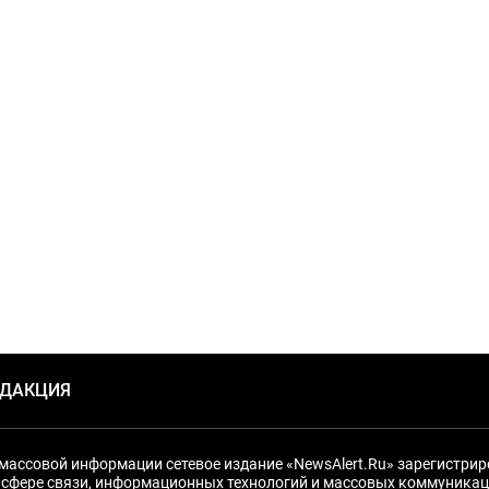
ЕДАКЦИЯ
массовой информации сетевое издание «NewsAlert.Ru» зарегистри
 сфере связи, информационных технологий и массовых коммуникац