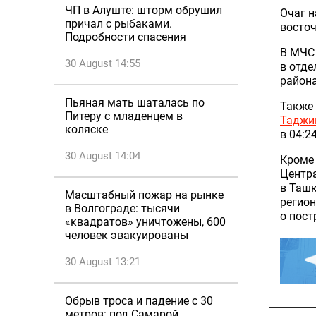
ЧП в Алуште: шторм обрушил
Очаг н
причал с рыбаками.
восточ
Подробности спасения
В МЧС 
30 August 14:55
в отде
района
Пьяная мать шаталась по
Также 
Питеру с младенцем в
Таджи
коляске
в 04:2
30 August 14:04
Кроме 
Центр
в Ташк
Масштабный пожар на рынке
регион
в Волгограде: тысячи
о пост
«квадратов» уничтожены, 600
человек эвакуированы
30 August 13:21
Обрыв троса и падение с 30
метров: под Самарой