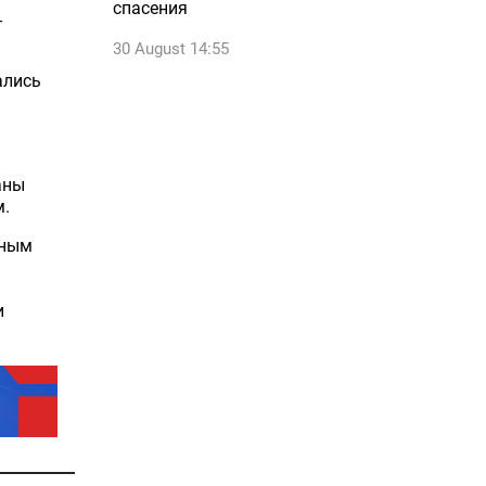
спасения
-
30 August 14:55
ались
аны
м.
нным
и