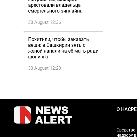
арестовали владельца
смертельного зиплайна
30 August 12:36
Похитили, чтобы заказать
вещи: в Башкирии зять с
женой напали на её мать ради
шопинга
30 August 12:20
О НАС
Р
Средство 
надзору в