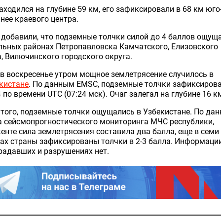
аходился на глубине 59 км, его зафиксировали в 68 км юго
нее краевого центра.
добавили, что подземные толчки силой до 4 баллов ощущ
льных районах Петропавловска Камчатского, Елизовского
, Вилючинского городского округа.
в воскресенье утром мощное землетрясение случилось в
кистане
. По данным EMSC, подземные толчки зафиксиров
4 по времени UTC (07:24 мск). Очаг залегал на глубине 16 к
того, подземные толчки ощущались в Узбекистане. По да
а сейсмопрогностического мониторинга МЧС республики,
енте сила землетрясения составила два балла, еще в семи
ах страны зафиксированы толчки в 2-3 балла. Информаци
радавших и разрушениях нет.