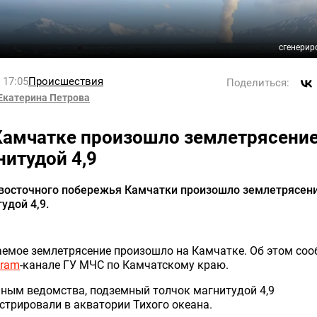
сгенерир
l 17:05
Происшествия
Поделиться:
Екатерина Петрова
Камчатке произошло землетрясени
нитудой 4,9
-восточного побережья Камчатки произошло землетрясен
удой 4,9.
емое землетрясение произошло на Камчатке. Об этом со
gram
-канале ГУ МЧС по Камчатскому краю.
ным ведомства, подземный толчок магнитудой 4,9
стрировали в акватории Тихого океана.