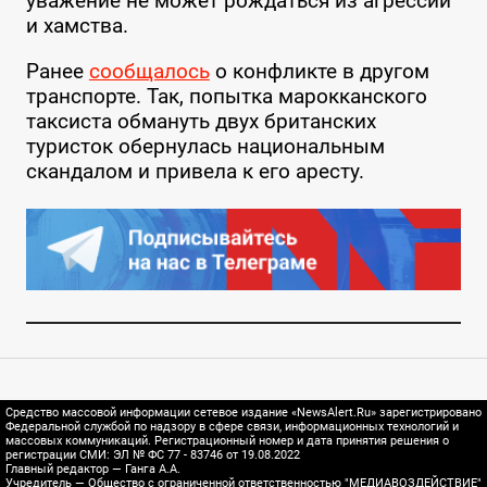
уважение не может рождаться из агрессии
и хамства.
Ранее
сообщалось
о конфликте в другом
транспорте. Так, попытка марокканского
таксиста обмануть двух британских
туристок обернулась национальным
скандалом и привела к его аресту.
Средство массовой информации сетевое издание «NewsAlert.Ru» зарегистрировано
Федеральной службой по надзору в сфере связи, информационных технологий и
массовых коммуникаций. Регистрационный номер и дата принятия решения о
регистрации СМИ: ЭЛ № ФС 77 - 83746 от 19.08.2022
Главный редактор — Ганга А.А.
Учредитель — Общество с ограниченной ответственностью "МЕДИАВОЗДЕЙСТВИЕ"