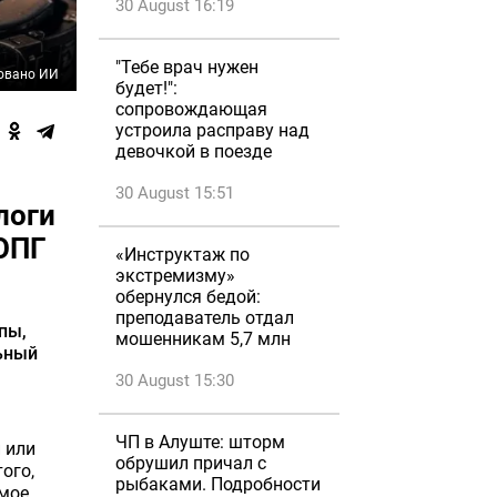
30 August 16:19
"Тебе врач нужен
овано ИИ
будет!":
сопровождающая
устроила расправу над
девочкой в поезде
30 August 15:51
логи
ОПГ
«Инструктаж по
экстремизму»
обернулся бедой:
преподаватель отдал
пы,
мошенникам 5,7 млн
ьный
30 August 15:30
ЧП в Алуште: шторм
 или
обрушил причал с
ого,
рыбаками. Подробности
имое