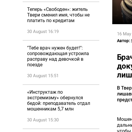
Теперь «Свободен»: житель
Твери сменил имя, чтобы не
платить по кредитам
30 August 16:19
16 May
Автор:
"Тебе врач нужен будет!":
сопровождающая устроила
Бра
расправу над девочкой в
док
поезде
лиш
30 August 15:51
В Твер
«Инструктаж по
лишав
экстремизму» обернулся
предс
бедой: преподаватель отдал
мошенникам 5,7 млн
Мошенн
30 August 15:30
дальни
чтобы 