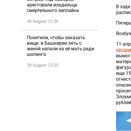
арестовали владельца
В ходе
смертельного зиплайна
распис
30 August 12:36
Пятеры
Возбуж
Похитили, чтобы заказать
вещи: в Башкирии зять с
11 апр
женой напали на её мать ради
органи
шопинга
вымога
матери
30 August 12:20
фигура
еще 15
огнест
опасен
просил
Злоум
рублей