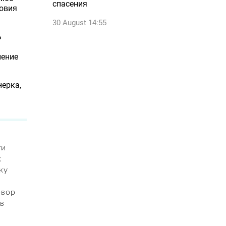
спасения
овия
30 August 14:55
ь
ление
нерка,
ги
к
ку
овор
в