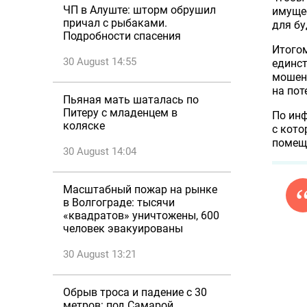
ЧП в Алуште: шторм обрушил
имуще
причал с рыбаками.
для бу
Подробности спасения
Итогом
30 August 14:55
единс
мошен
на пот
Пьяная мать шаталась по
Питеру с младенцем в
По инф
коляске
с кот
помеще
30 August 14:04
Масштабный пожар на рынке
в Волгограде: тысячи
«квадратов» уничтожены, 600
человек эвакуированы
30 August 13:21
Обрыв троса и падение с 30
метров: под Самарой