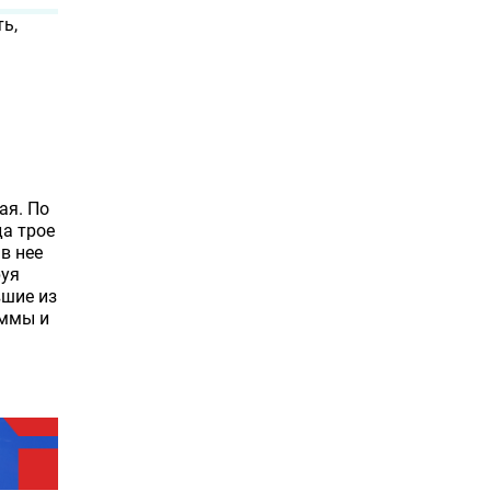
ь,
ая. По
да трое
в нее
руя
вшие из
уммы и