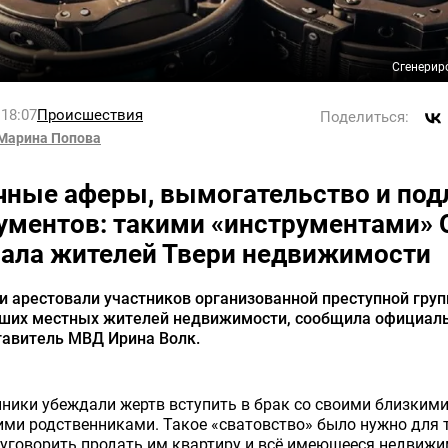
Сгенерир
 18:07
Происшествия
Поделиться:
Марина Попова
чные аферы, вымогательство и под
ументов: такими «инструментами» 
ала жителей Твери недвижимости
и арестовали участников организованной преступной груп
ших местных жителей недвижимости, сообщила официал
тавитель МВД Ирина Волк.
ики убеждали жертв вступить в брак со своими близкими
ми родственниками. Такое «сватовство» было нужно для т
уговорить продать им квартиру и всё имеющееся недвиж