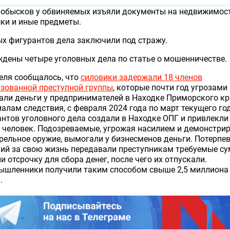
 обысков у обвиняемых изъяли документы на недвижимост
ки и иные предметы.
х фигурантов дела заключили под стражу.
дены четыре уголовных дела по статье о мошенничестве.
еля сообщалось, что
силовики задержали 18 членов
зованной преступной группы
, которые почти год угрозами
ли деньги у предпринимателей в Находке Приморского кр
алам следствия, с февраля 2024 года по март текущего го
нтов уголовного дела создали в Находке ОПГ и привлекли 
 человек. Подозреваемые, угрожая насилием и демонстри
рельное оружие, вымогали у бизнесменов деньги. Потерпе
ий за свою жизнь передавали преступникам требуемые с
и отсрочку для сбора денег, после чего их отпускали.
ышленники получили таким способом свыше 2,5 миллиона
.