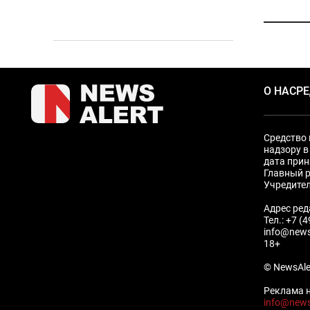
О НАС
Р
Средство 
надзору в
дата прин
Главный р
Учредите
Адрес ред
Тел.: +7 (
info@news
18+
© NewsAle
Реклама н
info@news