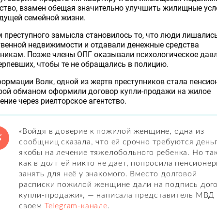
ство, взамен обещая значительно улучшить жилищные усл
дущей семейной жизни.
 преступного замысла становилось то, что люди лишалис
твенной недвижимости и отдавали денежные средства
никам. Позже члены ОПГ оказывали психологическое дав
ерпевших, чтобы те не обращались в полицию.
ормации Волк, одной из жертв преступников стала пенсио
орой обманом оформили договор купли-продажи на жилое
ние через риелторское агентство.
«Войдя в доверие к пожилой женщине, одна из
сообщниц сказала, что ей срочно требуются день
якобы на лечение тяжелобольного ребенка. Но та
как в долг ей никто не дает, попросила пенсионер
занять для неё у знакомого. Вместо долговой
расписки пожилой женщине дали на подпись дог
купли-продажи», — написала представитель МВД 
своем
Telegram-канале
.