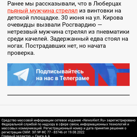
Ранее мы рассказывали, что в Люберцах
пьяный мужчина стрелял
из винтовки на
детской площадке. 30 июня на ул. Кирова
очевидцы вызвали Росгвардию —
нетрезвый мужчина стрелял из пневматики
среди качелей. Задержанный едва стоял на
ногах. Пострадавших нет, но начата
проверка.
Средство массовой информации сетевое издание «NewsAlert.Ru» зарегистрировано
Федеральной службой по надзору в сфере связи, информационных технологий и
массовых коммуникаций. Регистрационный номер и дата принятия решения о
регистрации СМИ: ЭЛ № ФС 77 - 83746 от 19.08.2022
Главный редактор — Ганга А.А.