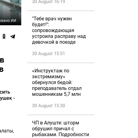
30 August 16:19
"Тебе врач нужен
овано ИИ
будет!":
сопровождающая
устроила расправу над
девочкой в поезде
30 August 15:51
в
в
«Инструктаж по
экстремизму»
обернулся бедой:
преподаватель отдал
сить
мошенникам 5,7 млн
ушек -
30 August 15:30
ЧП в Алуште: шторм
обрушил причал с
алаты,
рыбаками. Подробности