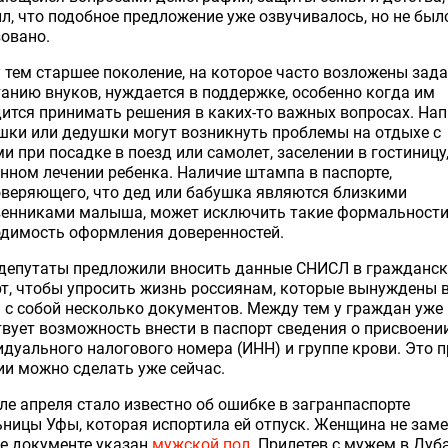
л, что подобное предложение уже озвучивалось, но не был
овано.
тем старшее поколение, на которое часто возложены зада
анию внуков, нуждается в поддержке, особенно когда им
ится принимать решения в каких-то важных вопросах. Нап
шки или дедушки могут возникнуть проблемы на отдыхе с
и при посадке в поезд или самолет, заселении в гостиницу
нном лечении ребенка. Наличие штампа в паспорте,
веряющего, что дед или бабушка являются близкими
венниками малыша, может исключить такие формальности
одимость оформления доверенностей.
 депутаты предложили вносить данные СНИСЛ в гражданс
т, чтобы упросить жизнь россиянам, которые вынуждены 
 с собой несколько документов. Между тем у граждан уже
вует возможность внести в паспорт сведения о присвоени
дуального налогового номера (ИНН) и группе крови. Это п
и можно сделать уже сейчас.
ле апреля стало известно об ошибке в загранпаспорте
ницы Уфы, которая испортила ей отпуск. Женщина не заме
ее документе указан
мужской пол
. Прилетев с мужем в Дуба