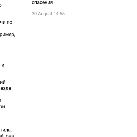
спасения
о
30 August 14:55
чи по
ример,
,
 и
кий
везде
и
ри
тила,
й, она