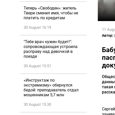
Теперь «Свободен»: житель
Твери сменил имя, чтобы не
платить по кредитам
30 August 16:19
11 Augu
Автор:
"Тебе врач нужен будет!":
сопровождающая устроила
Баб
расправу над девочкой в
пас
поезде
док
30 August 15:51
Общес
«Инструктаж по
данные
экстремизму» обернулся
такая 
бедой: преподаватель отдал
расска
мошенникам 5,7 млн
30 August 15:30
Серге
заним