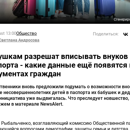
Сгенерир
st 13:00
Общество
Поделиться:
Светлана Андросова
ушкам разрешат вписывать внуков 
порта - какие данные ещё появятся 
ументах граждан
твенники вновь предложили подумать о возможности вно
 несовершеннолетних детей в паспорта их бабушек и дед
инициатива уже выдвигалась. Что преследует новшество,
жем в материале NewsAlert.
й Рыбальченко, возглавляющий комиссию Общественной п
ающейся вопросами демографии, защиты семьи и детства,