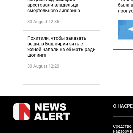
была в
арестовали владельца
смертельного зиплайна
пропус
30 August 12:36
Похитили, чтобы заказать
вещи: в Башкирии зять с
женой напали на её мать ради
шопинга
30 August 12:20
О НАС
Р
Средство 
надзору в