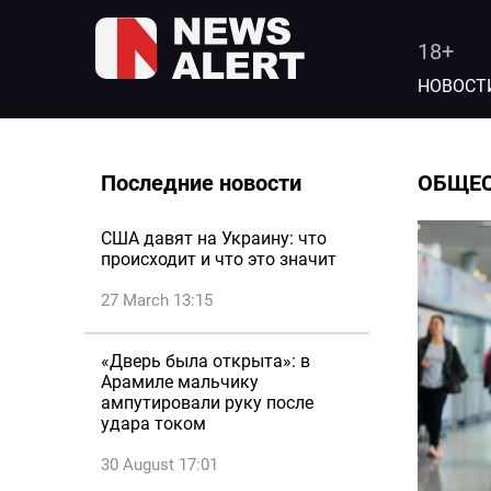
18+
НОВОСТ
Последние новости
ОБЩЕ
США давят на Украину: что
происходит и что это значит
27 March 13:15
«Дверь была открыта»: в
Арамиле мальчику
ампутировали руку после
удара током
30 August 17:01