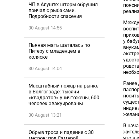
ЧП в Алуште: шторм обрушил
поясни
причал с рыбаками.
реализ
Подробности спасения
Между 
30 August 14:55
воспит
приход
у бабу
Пьяная мать шаталась по
внукам
Питеру с младенцем в
экстре
коляске
удосто
родст
30 August 14:04
необх
Ранее
Масштабный пожар на рынке
паспор
в Волгограде: тысячи
носить
«квадратов» уничтожены, 600
сущест
человек эвакуированы
индиви
желани
30 August 13:21
В нача
житель
Обрыв троса и падение с 30
что в 
метров: под Самарой