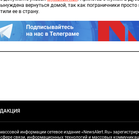
ынуждена вернуться домой, так как пограничники просто 
тили ее в страну.
ЕДАКЦИЯ
массовой информации сетевое издание «NewsAlert.Ru» зарегистри
 сфере связи, информационных технологий и массовых коммуникац